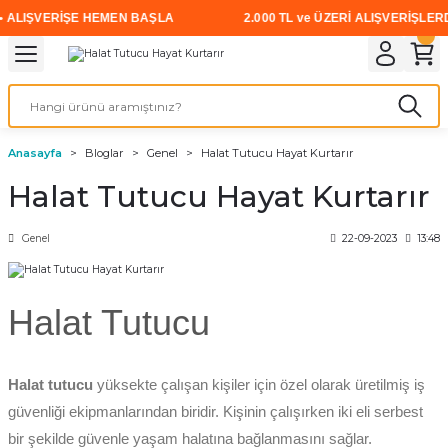
ALIŞVERİŞE HEMEN BAŞLA
2.000 TL ve ÜZERİ ALIŞVERİŞLERDE 
Geri Dön
Geri Dön
Geri Dön
Geri Dön
Geri Dön
Geri Dön
Geri Dön
i
rünler
emanları
leri
avalı Aletler
aşıma
ırıcı
Vidalar
Elektrikli el aletleri
Kaynak malzemeleri
Zımpara ve Kesici Diskler
me
leri
eleri
ım
Akıllı Vidalar
Akülü Vidalamalar
Gaz Armatürleri
Cırt Zımparalar
Anasayfa
Bloglar
Genel
Halat Tutucu Hayat Kurtarır
ox
Sunta Vidası
Elektrikli Matkaplar
Mıknatıslar
Halat Tutucu Hayat Kurtarır
egman
eleri
ci Diskler
Somun Sıkma Makineleri
Genel
22-09-2023
13:48
nlar
Taşlamalar
Halat Tutucu
üler
arı
ler
 makinaları
Halat tutucu
yüksekte çalışan kişiler için özel olarak üretilmiş iş
güvenliği ekipmanlarından biridir. Kişinin çalışırken iki eli serbest
cılar
n
bir şekilde güvenle yaşam halatına bağlanmasını sağlar.