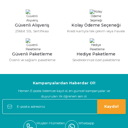
Güvenli Alışveriş
Kolay Ödeme Seçeneği
256bit SSL Sertifikası
Kredi kartıyla tek çekim veya havale
Güvenli Paketleme
Hediye Paketleme
Özenli ve sağlam paketleme
Sevdiklerinize özel paketleme
Kampanyalardan Haberdar Ol!
Hemen E-posta listemize kayıt ol, en güncel kampanyalar ve
duyuruları ilk öğrenen sen ol.
Kaydol
Müşteri Hizmetleri
Whatsapp