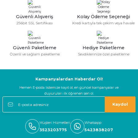
Güvenli Alışveriş
Kolay Ödeme Seçeneği
256bit SSL Sertifikası
Kredi kartıyla tek çekim veya havale
Güvenli Paketleme
Hediye Paketleme
Özenli ve sağlam paketleme
Sevdiklerinize özel paketleme
Kampanyalardan Haberdar Ol!
Hemen E-posta listemize kayıt ol, en güncel kampanyalar ve
duyuruları ilk öğrenen sen ol.
Kaydol
Müşteri Hizmetleri
Whatsapp
3523203775
5423838207