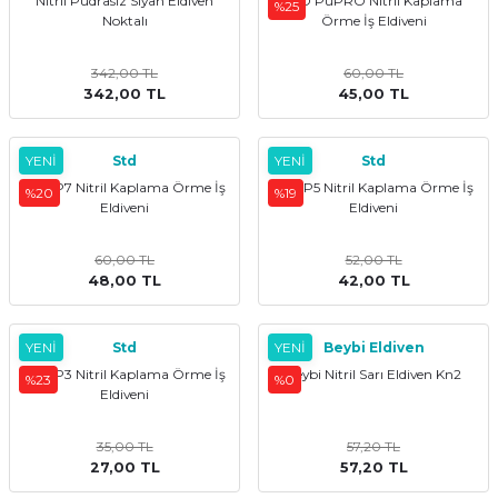
Nitril Pudrasız Siyah Eldiven
STD PuPRO Nitril Kaplama
%25
Noktalı
Örme İş Eldiveni
kler
meleri
342,00 TL
60,00 TL
342,00 TL
45,00 TL
YENİ
Std
YENİ
Std
STD P7 Nitril Kaplama Örme İş
STD P5 Nitril Kaplama Örme İş
ri
%20
%19
Eldiveni
Eldiveni
60,00 TL
52,00 TL
48,00 TL
42,00 TL
YENİ
Std
YENİ
Beybi Eldiven
STD P3 Nitril Kaplama Örme İş
Beybi Nitril Sarı Eldiven Kn2
%23
%0
Eldiveni
35,00 TL
57,20 TL
27,00 TL
57,20 TL