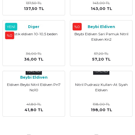
137,50 TL
143,00 TL
137,50 TL
143,00 TL
YENİ
Diger
%0
Beybi Eldiven
Lastik eldiven 10-10,5 beden
Beybi Eldiven Sari Pamuk Nitril
%0
Eldiven Kn2
36,00 TL
57,20 TL
36,00 TL
57,20 TL
TÜKENDİ
TÜKENDİ
Beybi Eldiven
Eldiven Beybi Nitril Eldiven Pn7
Nitril Pudrasiz Kullan-At Siyah
No10
Eldiven
41,80 TL
198,00 TL
41,80 TL
198,00 TL