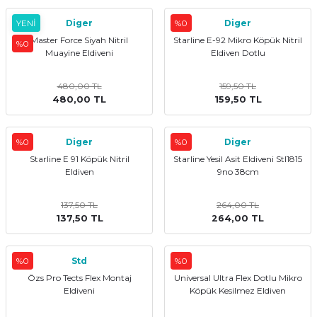
YENİ
Diger
%0
Diger
Master Force Siyah Nitril
Starline E-92 Mikro Köpük Nitril
%0
Muayine Eldiveni
Eldiven Dotlu
480,00 TL
159,50 TL
480,00 TL
159,50 TL
%0
Diger
%0
Diger
Starline E 91 Köpük Nitril
Starline Yesil Asit Eldiveni Stl1815
Eldiven
9no 38cm
137,50 TL
264,00 TL
137,50 TL
264,00 TL
%0
Std
%0
Özs Pro Tects Flex Montaj
Universal Ultra Flex Dotlu Mikro
Eldiveni
Köpük Kesilmez Eldiven