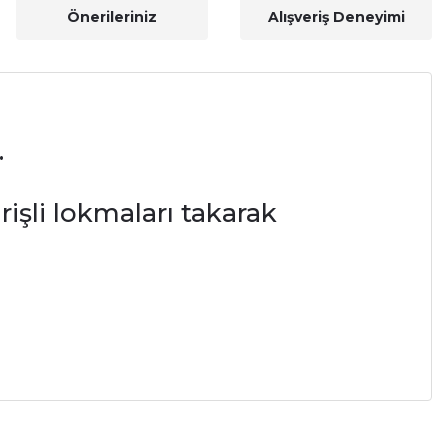
Önerileriniz
Alışveriş Deneyimi
.
şli lokmaları takarak
a iletebilirsiniz.