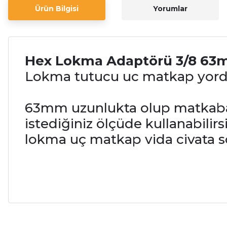
Ürün Bilgisi
Yorumlar
Hex Lokma Adaptörü 3/8 6
Lokma tutucu uc matkap yordam
63mm uzunlukta olup matkaba f
istediğiniz ölçüde kullanabilirs
lokma uç matkap vida civata 
Bu ürünün fiyat bilgisi, resim, ürün açıklamalarında ve diğer ko
Sıkıntı yok