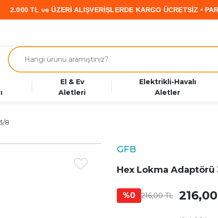
0 TL ve ÜZERİ ALIŞVERİŞLERDE KARGO ÜCRETSİZ • PARAF KAR
El & Ev
Elektrikli-Havalı
ı
Aletleri
Aletler
3/8
GFB
Hex Lokma Adaptörü 
216,00
%0
216,00 TL