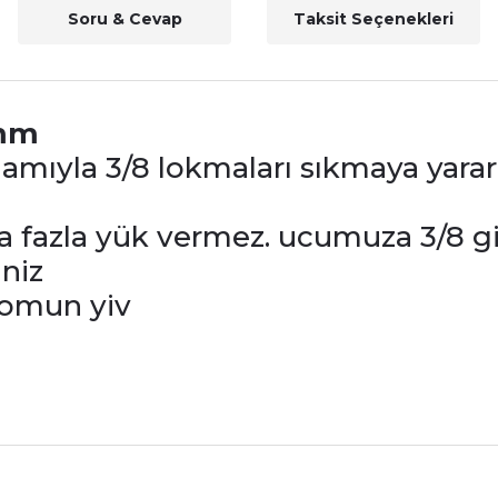
Soru & Cevap
Taksit Seçenekleri
3mm
ıyla 3/8 lokmaları sıkmaya yarar
azla yük vermez. ucumuza 3/8 giri
iniz
somun yiv
nularda yetersiz gördüğünüz noktaları öneri formunu kullanarak tarafımız