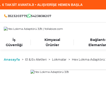
SİT AVANTAJI • ALIŞVERİŞE HEMEN BAŞLA
2.00
3523203775
5423838207
İş
Kimyasal
Bağlantı
Güvenliği
Ürünler
Elemanlar
Anasayfa
El & Ev Aletleri
Lokmalar
Hex Lokma Adaptörü 