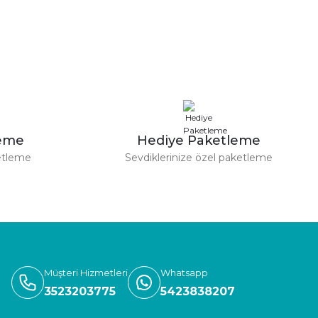
leme
Hediye Paketleme
etleme
Sevdiklerinize özel paketleme
Müşteri Hizmetleri
Whatsapp
3523203775
5423838207