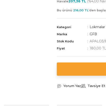
207,36 TL
(%4,00 haval
Havale
Bu ürünü
216,00 TL
’den başl
Lokmalar
Kategori
GFB
Marka
APALO3/
Stok Kodu
180,00 T
Fiyat
Yorum Yaz
Tavsiye Et