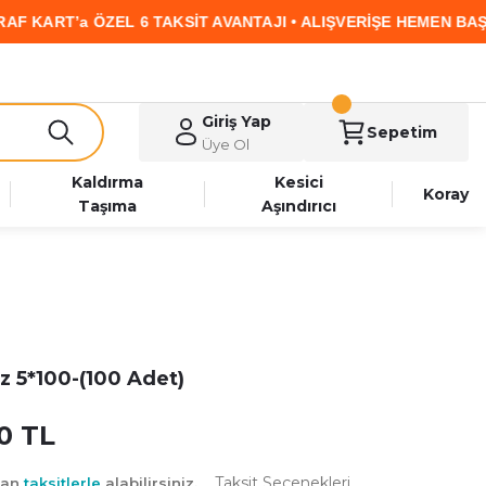
RT’a ÖZEL 6 TAKSİT AVANTAJI • ALIŞVERİŞE HEMEN BAŞLA
Giriş Yap
Sepetim
Üye Ol
Kaldırma
Kesici
Koray
Taşıma
Aşındırıcı
z 5*100-(100 Adet)
0 TL
Taksit Seçenekleri
yan
taksitlerle
alabilirsiniz.