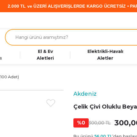
00 TL ve ÜZERİ ALIŞVERİŞLERDE KARGO ÜCRETSİZ • PARAF KA
El & Ev
Elektrikli-Havalı
ı
Aletleri
Aletler
(100 Adet)
Akdeniz
Çelik Çivi Oluklu Beya
300,0
%0
300,00 TL
Bu ürünü
56,00 TL
’den başla