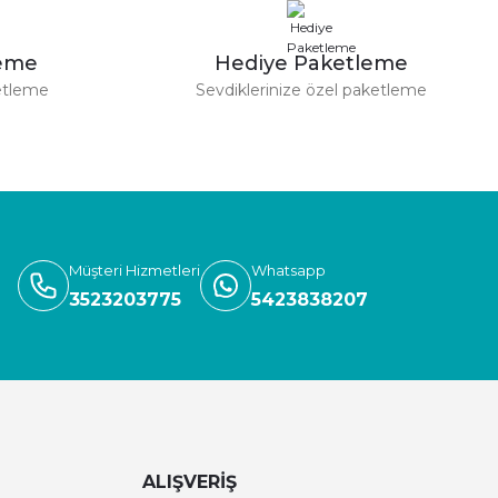
leme
Hediye Paketleme
etleme
Sevdiklerinize özel paketleme
Müşteri Hizmetleri
Whatsapp
3523203775
5423838207
ALIŞVERİŞ