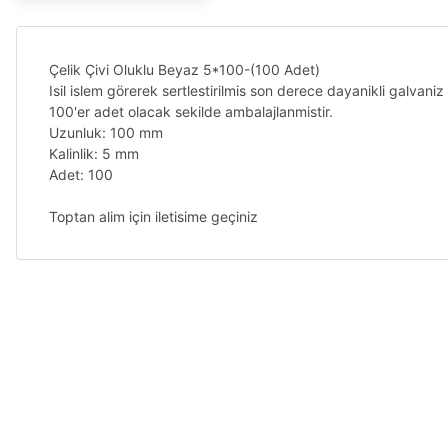
Çelik Çivi Oluklu Beyaz 5*100-(100 Adet)
Isil islem görerek sertlestirilmis son derece dayanikli galvaniz 
100'er adet olacak sekilde ambalajlanmistir.
Uzunluk: 100 mm
Kalinlik: 5 mm
Adet: 100
Toptan alim için iletisime geçiniz
Bu ürünün fiyat bilgisi, resim, ürün açıklamalarında ve diğer ko
Sıkıntı yok
Görüş ve önerileriniz için teşekkür ederiz.
N... Ç... | 22/09/2025
Ürün resmi kalitesiz, bozuk veya görüntülenemiyor.
Sorunsuz
Ürün açıklamasında eksik bilgiler bulunuyor.
Latif Öztürk | 12/09/2025
Ürün bilgilerinde hatalar bulunuyor.