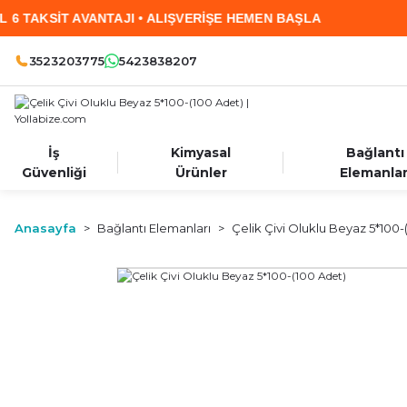
KSİT AVANTAJI • ALIŞVERİŞE HEMEN BAŞLA
2.0
3523203775
5423838207
İş
Kimyasal
Bağlantı
Güvenliği
Ürünler
Elemanlar
Anasayfa
Bağlantı Elemanları
Çelik Çivi Oluklu Beyaz 5*100-