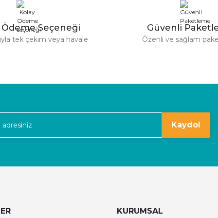
derim.
y Ödeme Seçeneği
Güvenli Paket
tıyla tek çekim veya havale
Özenli ve sağlam pak
Gönder
kaldım
Kaydol
LER
KURUMSAL