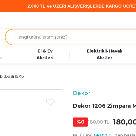
2.000 TL ve ÜZERİ ALIŞVERİŞLERDE KARGO ÜCRETSİZ • 
El & Ev
Elektrikli-Havalı
ı
Aletleri
Aletler
itbasli 19X6
Dekor
Dekor 1206 Zimpara Ma
180,0
%0
180,00 TL
Bu ürünü
180,00 TL
’den başl