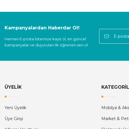
O... A... | 12/12/2024
Güvenilir firma hızlı bir şekilde kargolama alışverişimden memnun 
Kampanyalardan Haberdar Ol!
E... S... | 05/11/2024
Hemen E-posta listemize kayıt ol, en güncel
kampanyalar ve duyuruları ilk öğrenen sen ol.
Deneyimini Paylaş
ÜYELİK
KATEGORİ
Yeni Üyelik
Mobilya & Ak
Üye Girişi
Market & Pet