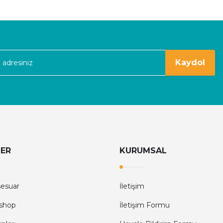
Gönder
kaldım
Kaydol
LER
KURUMSAL
sesuar
İletişim
shop
İletişim Formu