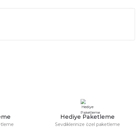
a iletebilirsiniz.
leme
Hediye Paketleme
etleme
Sevdiklerinize özel paketleme