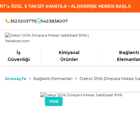
ZEL 6 TAKSİT AVANTAJI • ALIŞVERİŞE HEMEN BAŞLA
3523203775
5423838207
İş
Kimyasal
Bağlantı
Güvenliği
Ürünler
Elemanlar
Anasayfa
Bağlantı Elemanları
Dekor 1206 Zimpara Malasi Sab
YENİ