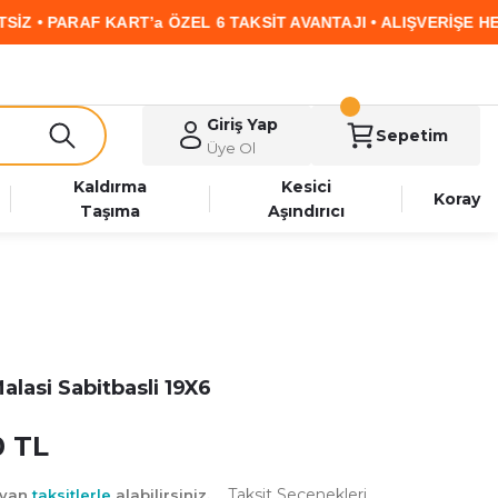
PARAF KART’a ÖZEL 6 TAKSİT AVANTAJI • ALIŞVERİŞE HEMEN 
Giriş Yap
Sepetim
Üye Ol
Kaldırma
Kesici
Koray
Taşıma
Aşındırıcı
lasi Sabitbasli 19X6
0 TL
Taksit Seçenekleri
ayan
taksitlerle
alabilirsiniz.