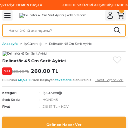
ŞVERİŞE HEMEN BAŞLA
2.000 TL ve ÜZERİ ALIŞVERİŞLERDE KAR
Geri Dön
Geri Dön
Geri Dön
Geri Dön
Geri Dön
Geri Dön
Geri Dön
i
rünler
emanları
leri
avalı Aletler
aşıma
ırıcı
Vidalar
Elektrikli el aletleri
Kaynak malzemeleri
Zımpara ve Kesici Diskler
me
leri
eleri
ım
Akıllı Vidalar
Akülü Vidalamalar
Gaz Armatürleri
Cırt Zımparalar
Anasayfa
İş Güvenliği
Delinatör 45 Cm Serit Ayirici
ox
Sunta Vidası
Elektrikli Matkaplar
Mıknatıslar
Delinatör 45 Cm Serit Ayirici
egman
eleri
ci Diskler
Somun Sıkma Makineleri
260,00 TL
%0
260,00 TL
nlar
Taşlamalar
Taksit Seçenekleri
Bu ürünü
48,53 TL
’den başlayan
taksitlerle
alabilirsiniz.
üler
arı
İş Güvenliği
Kategori
HOND45
Stok Kodu
216,67 TL + KDV
ler
 makinaları
Fiyat
cılar
n
Gelince Haber Ver