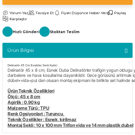
kler
meleri
Yorum Yaz
Tavsiye Et
Fiyatı Düşünce Haber Ver
Paylaş
Karşılaştır
Hızlı Gönderi
Stoktan Teslim
Ürün Bilgisi
ri
Delinatör 45 Cm Evalüks Serit Ayirici
Delinatör 45 x 8 cm, Esnek Duba Delinatörler trafigin yogun oldugu yoll
darbelere ve hava kosullarina dayaniklidir. Gece görüsünü artirmak için d
dübel+vida+pul dan olusan montaj ekipmani ile birlikte set halinde s
Ürün Teknik Özellikleri
Ölçü :
45 x 8 cm
Agirlik :
0.90 kg
Malzeme Türü :
TPU
Renk Opsiyonlari :
Turuncu,
Teknik Özellikler :
Esnek, kirilmaz
Montaj Sekli :
10 x 100 mm Trifon vida ve 14 mm plastik dubel