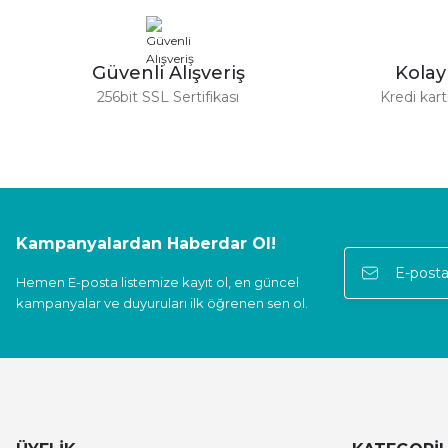
Abdulkerim Değirmenci | 08/04/2025
180,00 TL
180,00 TL
2
yeterince açıklayıcı bilgi içeren işlevsel bir site
Güvenli Alışveriş
Kola
O... A... | 12/12/2024
256bit SSL Sertifikası
Kredi kar
Güvenilir firma hızlı bir şekilde kargolama alışverişimden memnun 
E... S... | 05/11/2024
Deneyimini Paylaş
Kampanyalardan Haberdar Ol!
Hemen E-posta listemize kayıt ol, en güncel
kampanyalar ve duyuruları ilk öğrenen sen ol.