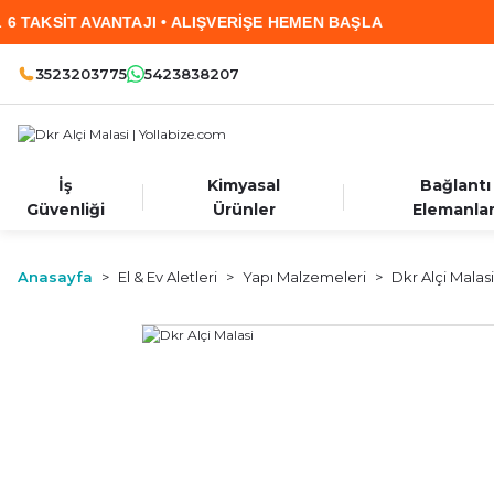
İT AVANTAJI • ALIŞVERİŞE HEMEN BAŞLA
2.000
3523203775
5423838207
İş
Kimyasal
Bağlantı
Güvenliği
Ürünler
Elemanlar
Anasayfa
El & Ev Aletleri
Yapı Malzemeleri
Dkr Alçi Malasi