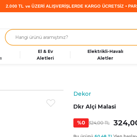
 TL ve ÜZERİ ALIŞVERİŞLERDE KARGO ÜCRETSİZ • PARAF KART
El & Ev
Elektrikli-Havalı
ı
Aletleri
Aletler
Dekor
Dkr Alçi Malasi
324,0
%0
324,00 TL
Bu ürünü
60,48 TL
’den başl