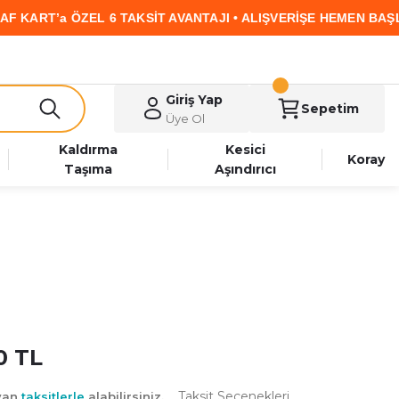
’a ÖZEL 6 TAKSİT AVANTAJI • ALIŞVERİŞE HEMEN BAŞLA
Giriş Yap
Sepetim
Üye Ol
Kaldırma
Kesici
Koray
Taşıma
Aşındırıcı
0 TL
Taksit Seçenekleri
ayan
taksitlerle
alabilirsiniz.