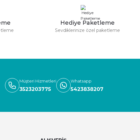
420,00 TL
420,00 TL
leme
Hediye Paketleme
etleme
Sevdiklerinize özel paketleme
Müşteri Hizmetleri
Whatsapp
3523203775
5423838207