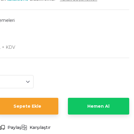
emeleri
L + KDV
Sepete Ekle
Hemen Al
Paylaş
Karşılaştır