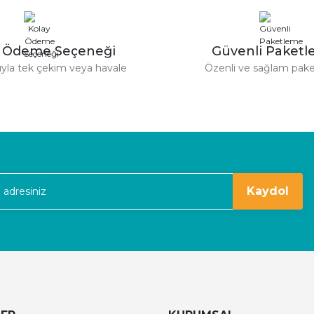
240,00 TL
144,00 TL
40,00 TL
144,00 TL
y Ödeme Seçeneği
Güvenli Paket
tıyla tek çekim veya havale
Özenli ve sağlam pak
Gönder
kaldım
Kaydol