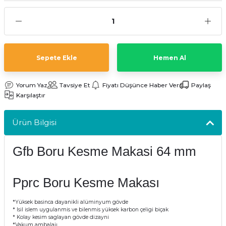
kler
meleri
Sepete Ekle
Hemen Al
Yorum Yaz
Tavsiye Et
Fiyatı Düşünce Haber Ver
Paylaş
ri
Karşılaştır
Ürün Bilgisi
Gfb Boru Kesme Makasi 64 mm
Pprc Boru Kesme Makası
*Yüksek basinca dayanikli alüminyum gövde
* Isil islem uygulanmis ve bilenmis yüksek karbon çeligi biçak
* Kolay kesim saglayan gövde dizayni
*Vakum ambalajı