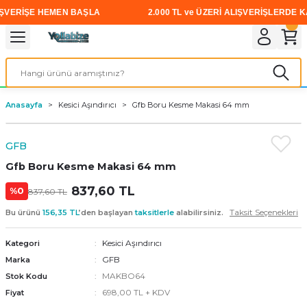
VERİŞE HEMEN BAŞLA
2.000 TL ve ÜZERİ ALIŞVERİŞLERDE KAR
Geri Dön
Geri Dön
Geri Dön
Geri Dön
Geri Dön
Geri Dön
Geri Dön
i
rünler
emanları
leri
avalı Aletler
aşıma
ırıcı
Vidalar
Elektrikli el aletleri
Kaynak malzemeleri
Zımpara ve Kesici Diskler
me
leri
eleri
ım
Akıllı Vidalar
Akülü Vidalamalar
Gaz Armatürleri
Cırt Zımparalar
Anasayfa
Kesici Aşındırıcı
Gfb Boru Kesme Makasi 64 mm
ox
Sunta Vidası
Elektrikli Matkaplar
Mıknatıslar
GFB
egman
eleri
ci Diskler
Somun Sıkma Makineleri
Gfb Boru Kesme Makasi 64 mm
nlar
837,60 TL
Taşlamalar
%0
837,60 TL
Taksit Seçenekleri
Bu ürünü
156,35 TL
’den başlayan
taksitlerle
alabilirsiniz.
üler
arı
Kesici Aşındırıcı
Kategori
ler
 makinaları
GFB
Marka
MAKBO64
Stok Kodu
cılar
n
698,00 TL + KDV
Fiyat