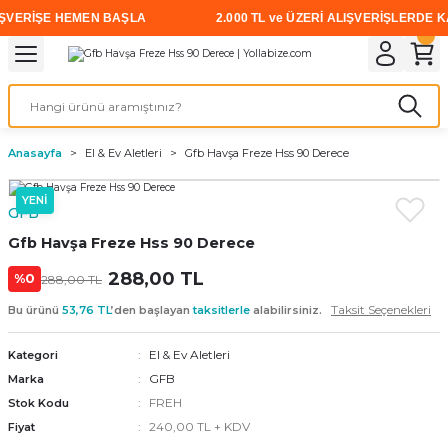
VERİŞE HEMEN BAŞLA
2.000 TL ve ÜZERİ ALIŞVERİŞLERDE KAR
Geri Dön
Geri Dön
Geri Dön
Geri Dön
Geri Dön
Geri Dön
Geri Dön
i
rünler
emanları
leri
avalı Aletler
aşıma
ırıcı
Vidalar
Elektrikli el aletleri
Kaynak malzemeleri
Zımpara ve Kesici Diskler
me
leri
eleri
ım
Akıllı Vidalar
Akülü Vidalamalar
Gaz Armatürleri
Cırt Zımparalar
Anasayfa
El & Ev Aletleri
Gfb Havşa Freze Hss 90 Derece
ox
Sunta Vidası
Elektrikli Matkaplar
Mıknatıslar
YENİ
GFB
egman
eleri
ci Diskler
Somun Sıkma Makineleri
Gfb Havşa Freze Hss 90 Derece
nlar
288,00 TL
Taşlamalar
%0
288,00 TL
Taksit Seçenekleri
Bu ürünü
53,76 TL
’den başlayan
taksitlerle
alabilirsiniz.
üler
arı
El & Ev Aletleri
Kategori
ler
 makinaları
GFB
Marka
FREH
Stok Kodu
cılar
n
240,00 TL + KDV
Fiyat