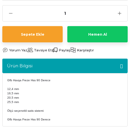
kler
meleri
Sepete Ekle
Hemen Al
ri
Yorum Yaz
Tavsiye Et
Paylaş
Karşılaştır
Ürün Bilgisi
Gfb Havşa Freze Hss 90 Derece
12,4 mm
16,5 mm
20,5 mm
25,5 mm
Ölçü seçenekli satis sistemi
Gfb Havşa Freze Hss 90 Derece