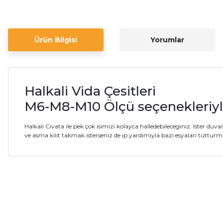
Ürün Bilgisi
Yorumlar
Halkali Vida Çesitleri
M6-M8-M10 Ölçü seçenekleriy
Halkali Civata ile pek çok isimizi kolayca halledebileceginiz. Ister duv
ve asma kilit takmak isterseniz de ip yardimiyla bazi esyalari tutturmak
Bu ürünün fiyat bilgisi, resim, ürün açıklamalarında ve diğer ko
Sıkıntı yok
Görüş ve önerileriniz için teşekkür ederiz.
N... Ç... | 22/09/2025
Ürün resmi kalitesiz, bozuk veya görüntülenemiyor.
Sorunsuz