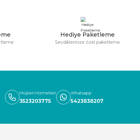
leme
Hediye Paketleme
etleme
Sevdiklerinize özel paketleme
Müşteri Hizmetleri
Whatsapp
3523203775
5423838207