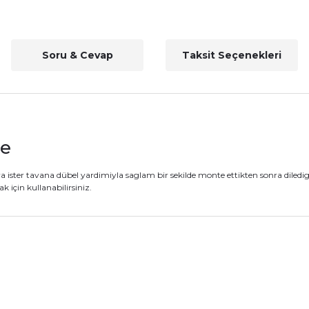
Soru & Cevap
Taksit Seçenekleri
le
ara ister tavana dübel yardimiyla saglam bir sekilde monte ettikten sonra diledig
 için kullanabilirsiniz.
nularda yetersiz gördüğünüz noktaları öneri formunu kullanarak tarafımız
Ürün hakkında henüz soru sorulmamış.
Bu ürüne ilk yorumu siz yapın!