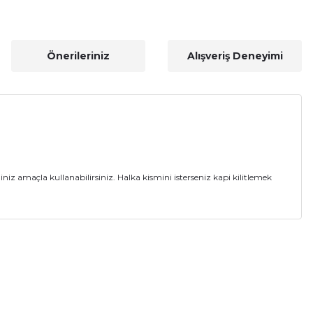
Önerileriniz
Alışveriş Deneyimi
iniz amaçla kullanabilirsiniz. Halka kismini isterseniz kapi kilitlemek
a iletebilirsiniz.