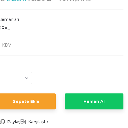
Elemanları
ORAL
 + KDV
Sepete Ekle
Hemen Al
Paylaş
Karşılaştır