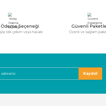
Yorum Yaz
Soru Sor
derim.
y Ödeme Seçeneği
Güvenli Paket
tıyla tek çekim veya havale
Özenli ve sağlam pak
Gönder
kaldım
Kaydol