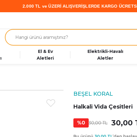
2.000 TL ve ÜZERİ ALIŞVERİŞLERDE KARGO ÜCRETSİZ • PA
El & Ev
Elektrikli-Havalı
ı
Aletleri
Aletler
BEŞEL KORAL
Halkali Vida Çesitleri
30,00 
%0
30,00 TL
Bu ürünü
30,00 TL
’den başla