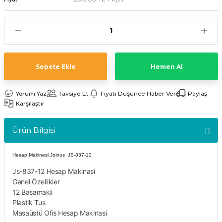
kler
meleri
Sepete Ekle
Hemen Al
ri
Yorum Yaz
Tavsiye Et
Fiyatı Düşünce Haber Ver
Paylaş
Karşılaştır
Ürün Bilgisi
Hesap Makinesi Joinus JS-837-12
Js-837-12 Hesap Makinasi
Genel Özellikler
12 Basamakli
Plastik Tus
Masaüstü Ofis Hesap Makinasi