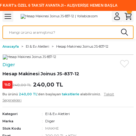
ART’a ÖZEL 6 TAKSİT AVANTAJI • ALIŞVERİŞE HEMEN BAŞLA
2
Geri Dön
Geri Dön
Geri Dön
Geri Dön
Geri Dön
Geri Dön
Geri Dön
i
rünler
emanları
leri
avalı Aletler
aşıma
ırıcı
Vidalar
Elektrikli el aletleri
Kaynak malzemeleri
Zımpara ve Kesici Diskler
me
leri
eleri
ım
Akıllı Vidalar
Akülü Vidalamalar
Gaz Armatürleri
Cırt Zımparalar
Anasayfa
El & Ev Aletleri
Hesap Makinesi Joinus JS-837-12
ox
Sunta Vidası
Elektrikli Matkaplar
Mıknatıslar
Diger
egman
eleri
ci Diskler
Somun Sıkma Makineleri
Hesap Makinesi Joinus JS-837-12
nlar
240,00 TL
Taşlamalar
%0
240,00 TL
Taksit
Bu ürünü
240,00 TL
’den başlayan
taksitlerle
alabilirsiniz.
üler
arı
Seçenekleri
ler
 makinaları
El & Ev Aletleri
Kategori
Diger
Marka
cılar
n
MAKHE
Stok Kodu
200,00 TL + KDV
Fiyat