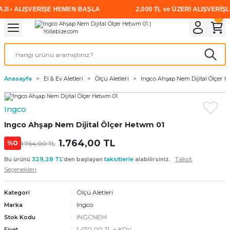
I • ALIŞVERİŞE HEMEN BAŞLA
2.000 TL ve ÜZERİ ALIŞVERİŞL
Geri Dön
Geri Dön
Geri Dön
Geri Dön
Geri Dön
Geri Dön
Geri Dön
i
rünler
emanları
leri
avalı Aletler
aşıma
ırıcı
Vidalar
Elektrikli el aletleri
Kaynak malzemeleri
Zımpara ve Kesici Diskler
me
leri
eleri
ım
Akıllı Vidalar
Akülü Vidalamalar
Gaz Armatürleri
Cırt Zımparalar
Anasayfa
El & Ev Aletleri
Ölçü Aletleri
Ingco Ahşap Nem Dijital Ölçer 
ox
Sunta Vidası
Elektrikli Matkaplar
Mıknatıslar
Ingco
egman
eleri
ci Diskler
Somun Sıkma Makineleri
Ingco Ahşap Nem Dijital Ölçer Hetwm 01
nlar
1.764,00 TL
Taşlamalar
%0
1.764,00 TL
Taksit
Bu ürünü
329,28 TL
’den başlayan
taksitlerle
alabilirsiniz.
üler
arı
Seçenekleri
ler
 makinaları
Ölçü Aletleri
Kategori
Ingco
Marka
cılar
n
INGCNEM
Stok Kodu
1.470,00 TL + KDV
Fiyat