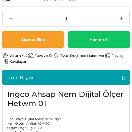
kler
meleri
Sepete Ekle
Hemen Al
ri
Yorum Yaz
Tavsiye Et
Fiyatı Düşünce Haber Ver
Paylaş
Karşılaştır
Ürün Bilgisi
Ingco Ahsap Nem Dijital Ölçer
Hetwm 01
Endüstriyel Dijital Ahsap Nemi Ölçer
Nem Ölçüm Araligi: %2~%70
Ölçüm Dogrulugu: ±%2