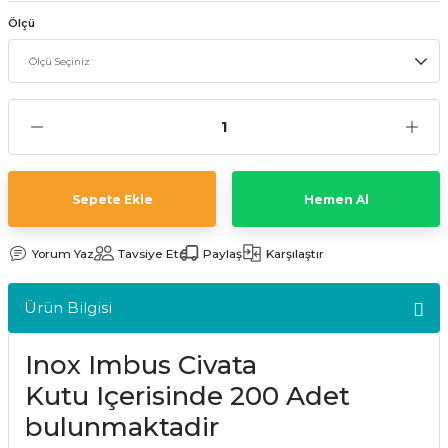
kler
meleri
Ölçü
ri
Sepete Ekle
Hemen Al
Yorum Yaz
Tavsiye Et
Paylaş
Karşılaştır
Ürün Bilgisi
Inox Imbus Civata
Kutu Içerisinde 200 Adet
bulunmaktadir