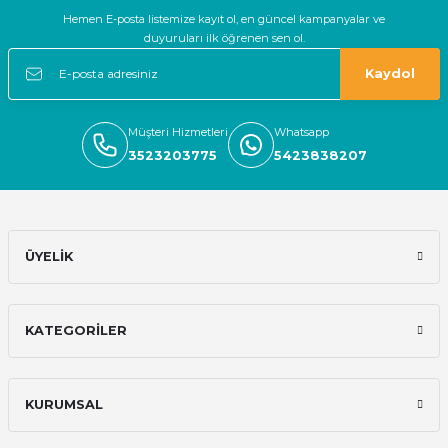
Hemen E-posta listemize kayıt ol, en güncel kampanyalar ve
Güvenilir firma hızlı bir şekilde
duyuruları ilk öğrenen sen ol.
kargolama alışverişimden memnun
kaldım
Kaydol
E... S... | 05/11/2024
Müşteri Hizmetleri
Whatsapp
Deneyimini Paylaş
3523203775
5423838207
ÜYELİK
KATEGORİLER
KURUMSAL