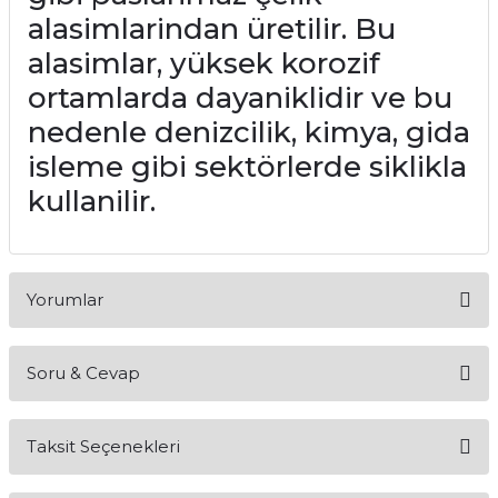
alasimlarindan üretilir. Bu
alasimlar, yüksek korozif
ortamlarda dayaniklidir ve bu
nedenle denizcilik, kimya, gida
isleme gibi sektörlerde siklikla
kullanilir.
Yorumlar
Soru & Cevap
Bu ürüne ilk yorumu siz yapın!
Taksit Seçenekleri
Yorum Yaz
Ürün hakkında henüz soru sorulmamış.