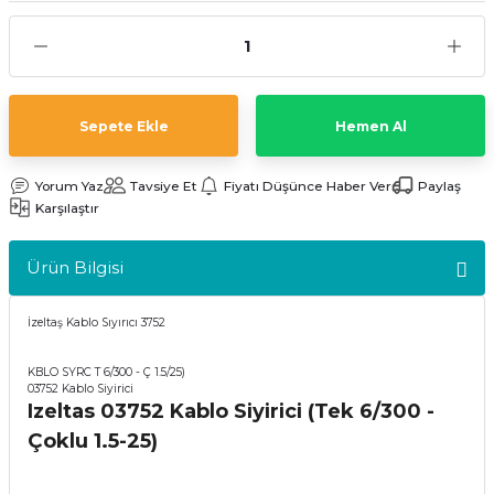
kler
meleri
Sepete Ekle
Hemen Al
Yorum Yaz
Tavsiye Et
Fiyatı Düşünce Haber Ver
Paylaş
ri
Karşılaştır
Ürün Bilgisi
İzeltaş Kablo Sıyırıcı 3752
KBLO SYRC T 6/300 - Ç 1.5/25)
03752 Kablo Siyirici
Izeltas 03752 Kablo Siyirici (Tek 6/300 -
Çoklu 1.5-25)