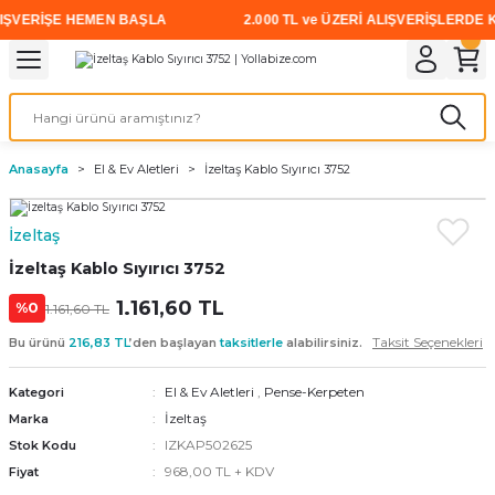
ŞVERİŞE HEMEN BAŞLA
2.000 TL ve ÜZERİ ALIŞVERİŞLERDE KA
Geri Dön
Geri Dön
Geri Dön
Geri Dön
Geri Dön
Geri Dön
Geri Dön
i
rünler
emanları
leri
avalı Aletler
aşıma
ırıcı
Vidalar
Elektrikli el aletleri
Kaynak malzemeleri
Zımpara ve Kesici Diskler
me
leri
eleri
ım
Akıllı Vidalar
Akülü Vidalamalar
Gaz Armatürleri
Cırt Zımparalar
Anasayfa
El & Ev Aletleri
İzeltaş Kablo Sıyırıcı 3752
ox
Sunta Vidası
Elektrikli Matkaplar
Mıknatıslar
İzeltaş
egman
eleri
ci Diskler
Somun Sıkma Makineleri
İzeltaş Kablo Sıyırıcı 3752
nlar
1.161,60 TL
Taşlamalar
%0
1.161,60 TL
Taksit Seçenekleri
Bu ürünü
216,83 TL
’den başlayan
taksitlerle
alabilirsiniz.
üler
arı
El & Ev Aletleri
,
Pense-Kerpeten
Kategori
ler
 makinaları
İzeltaş
Marka
IZKAP502625
Stok Kodu
cılar
n
968,00 TL + KDV
Fiyat