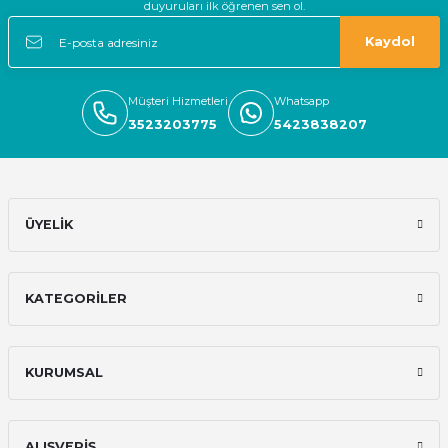
duyuruları ilk öğrenen sen ol.
Kaydol
Müşteri Hizmetleri
Whatsapp
3523203775
5423838207
ÜYELİK
KATEGORİLER
KURUMSAL
ALIŞVERİŞ