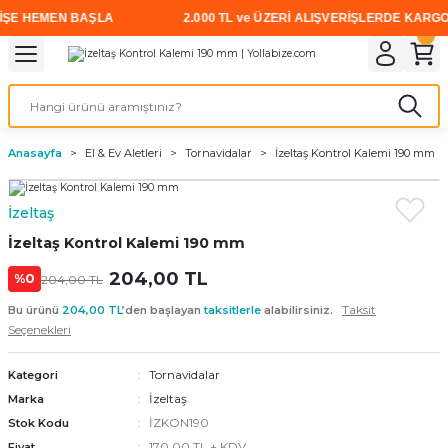
E HEMEN BAŞLA
2.000 TL ve ÜZERİ ALIŞVERİŞLERDE KARGO ÜC
Geri Dön
Geri Dön
Geri Dön
Geri Dön
Geri Dön
Geri Dön
Geri Dön
i
rünler
emanları
leri
avalı Aletler
aşıma
ırıcı
Vidalar
Elektrikli el aletleri
Kaynak malzemeleri
Zımpara ve Kesici Diskler
me
leri
eleri
ım
Akıllı Vidalar
Akülü Vidalamalar
Gaz Armatürleri
Cırt Zımparalar
Anasayfa
El & Ev Aletleri
Tornavidalar
İzeltaş Kontrol Kalemi 190 mm
ox
Sunta Vidası
Elektrikli Matkaplar
Mıknatıslar
İzeltaş
egman
eleri
ci Diskler
Somun Sıkma Makineleri
İzeltaş Kontrol Kalemi 190 mm
nlar
204,00 TL
Taşlamalar
%0
204,00 TL
Taksit
Bu ürünü
204,00 TL
’den başlayan
taksitlerle
alabilirsiniz.
üler
arı
Seçenekleri
ler
 makinaları
Tornavidalar
Kategori
İzeltaş
Marka
cılar
n
İZKON190
Stok Kodu
170,00 TL + KDV
Fiyat