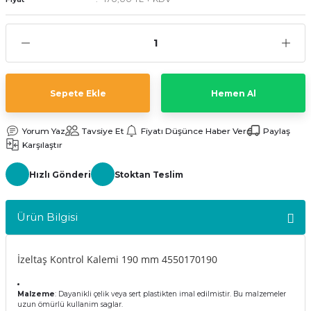
kler
meleri
Sepete Ekle
Hemen Al
ri
Yorum Yaz
Tavsiye Et
Fiyatı Düşünce Haber Ver
Paylaş
Karşılaştır
Hızlı Gönderi
Stoktan Teslim
Ürün Bilgisi
İzeltaş Kontrol Kalemi 190 mm 4550170190
Malzeme
: Dayanikli çelik veya sert plastikten imal edilmistir. Bu malzemeler
uzun ömürlü kullanim saglar.