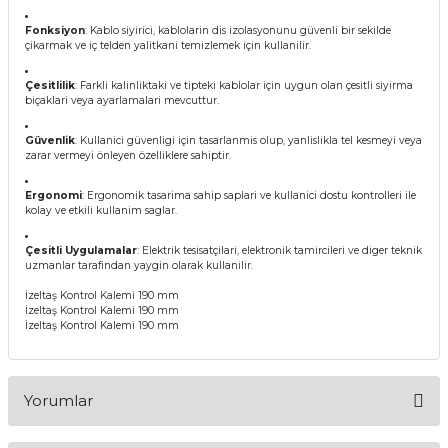
Fonksiyon
: Kablo siyirici, kablolarin dis izolasyonunu güvenli bir sekilde
çikarmak ve iç telden yalitkani temizlemek için kullanilir.
Çesitlilik
: Farkli kalinliktaki ve tipteki kablolar için uygun olan çesitli siyirma
biçaklari veya ayarlamalari mevcuttur.
Güvenlik
: Kullanici güvenligi için tasarlanmis olup, yanlislikla tel kesmeyi veya
zarar vermeyi önleyen özelliklere sahiptir.
Ergonomi
: Ergonomik tasarima sahip saplari ve kullanici dostu kontrolleri ile
kolay ve etkili kullanim saglar.
Çesitli Uygulamalar
: Elektrik tesisatçilari, elektronik tamircileri ve diger teknik
uzmanlar tarafindan yaygin olarak kullanilir.
İzeltaş Kontrol Kalemi 190 mm
İzeltaş Kontrol Kalemi 190 mm
İzeltaş Kontrol Kalemi 190 mm
Yorumlar