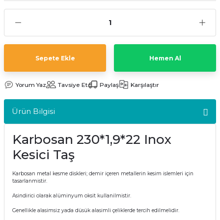
kler
meleri
Sepete Ekle
Hemen Al
ri
Yorum Yaz
Tavsiye Et
Paylaş
Karşılaştır
Ürün Bilgisi
Karbosan 230*1,9*22 Inox
Kesici Taş
Karbosan metal kesme diskleri; demir içeren metallerin kesim islemleri için
tasarlanmistir.
Asindirici olarak alüminyum oksit kullanilmistir.
Genellikle alasimsiz yada düsük alasimli çeliklerde tercih edilmelidir.