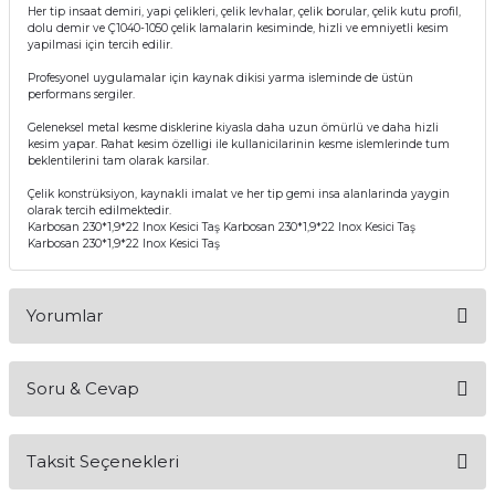
Her tip insaat demiri, yapi çelikleri, çelik levhalar, çelik borular, çelik kutu profil,
dolu demir ve Ç1040-1050 çelik lamalarin kesiminde, hizli ve emniyetli kesim
yapilmasi için tercih edilir.
Profesyonel uygulamalar için kaynak dikisi yarma isleminde de üstün
performans sergiler.
Geleneksel metal kesme disklerine kiyasla daha uzun ömürlü ve daha hizli
kesim yapar. Rahat kesim özelligi ile kullanicilarinin kesme islemlerinde tum
beklentilerini tam olarak karsilar.
Çelik konstrüksiyon, kaynakli imalat ve her tip gemi insa alanlarinda yaygin
olarak tercih edilmektedir.
Karbosan 230*1,9*22 Inox Kesici Taş Karbosan 230*1,9*22 Inox Kesici Taş
Karbosan 230*1,9*22 Inox Kesici Taş
Yorumlar
Soru & Cevap
Bu ürüne ilk yorumu siz yapın!
Taksit Seçenekleri
Yorum Yaz
Ürün hakkında henüz soru sorulmamış.