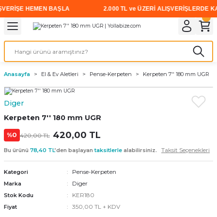
VERİŞE HEMEN BAŞLA
2.000 TL ve ÜZERİ ALIŞVERİŞLERDE KAR
Geri Dön
Geri Dön
Geri Dön
Geri Dön
Geri Dön
Geri Dön
Geri Dön
i
rünler
emanları
leri
avalı Aletler
aşıma
ırıcı
Vidalar
Elektrikli el aletleri
Kaynak malzemeleri
Zımpara ve Kesici Diskler
me
leri
eleri
ım
Akıllı Vidalar
Akülü Vidalamalar
Gaz Armatürleri
Cırt Zımparalar
Anasayfa
El & Ev Aletleri
Pense-Kerpeten
Kerpeten 7'' 180 mm UGR
ox
Sunta Vidası
Elektrikli Matkaplar
Mıknatıslar
Diger
egman
eleri
ci Diskler
Somun Sıkma Makineleri
Kerpeten 7'' 180 mm UGR
nlar
420,00 TL
Taşlamalar
%0
420,00 TL
Taksit Seçenekleri
Bu ürünü
78,40 TL
’den başlayan
taksitlerle
alabilirsiniz.
üler
arı
Pense-Kerpeten
Kategori
ler
 makinaları
Diger
Marka
KER180
Stok Kodu
cılar
n
350,00 TL + KDV
Fiyat