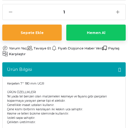
kler
meleri
Sepete Ekle
Hemen Al
Yorum Yaz
Tavsiye Et
Fiyatı Düşünce Haber Ver
Paylaş
ri
Karşılaştır
Ürün Bilgisi
Kerpeten 7'' 180 mm UGR
ÜRÜN ÖZELLIKLERI
Tel yada tel benzeri olan malzemeleri kesmeye ve fayans gibi parçalari
koparmaya yarayan pense tipi el aletidir.
Genellikle insaat ustalari kullanir.
Çene kismi birbirini karsilayan iki keskin uca sahiptir.
Kesme ve telleri bükme isleminde kullanilir.
Izoleli sapa sahiptir.
Çelikten üretilmistir.