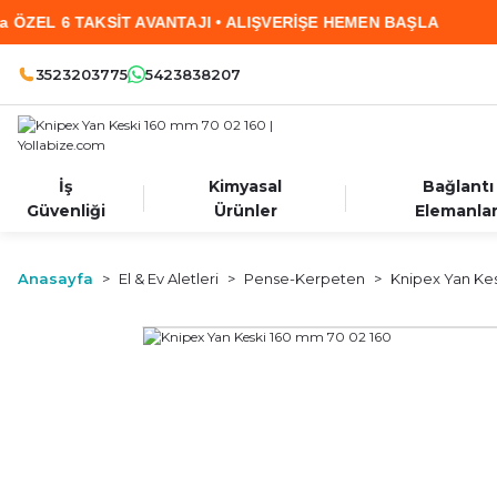
VANTAJI • ALIŞVERİŞE HEMEN BAŞLA
2.000 TL
3523203775
5423838207
İş
Kimyasal
Bağlantı
Güvenliği
Ürünler
Elemanlar
Anasayfa
El & Ev Aletleri
Pense-Kerpeten
Knipex Yan Kes