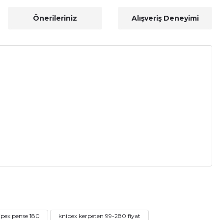
Önerileriniz
Alışveriş Deneyimi
a iletebilirsiniz.
ipex pense 180
knipex kerpeten 99-280 fiyat