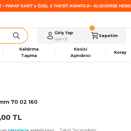
ZEL 6 TAKSİT AVANTAJI • ALIŞVERİŞE HEMEN BAŞLA
Giriş Yap
Sepetim
Üye Ol
Kaldırma
Kesici
Koray
Taşıma
Aşındırıcı
 mm 70 02 160
,00 TL
Taksit Seçenekleri
ayan
taksitlerle
alabilirsiniz.