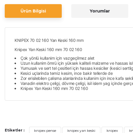
Ürün Bilgisi
Yorumlar
KNIPEX 70 02 160 Yan Keski 160 mm
Knipex Yan Keski 160 mm 70 02 160
Çok yönlü kullanim için vazgeçilmez alet
Uzun kullanim ömrü için yüksek kaliteli malzeme ve hassas i
Yumusak ve sert tel çesitleri için hassas kesiciler (kesici sertl
Kesici uçlarinda temiz kesim, ince bakir tellerde de
Zor erisilebilen çalisma alanlarinda kullanim için ince kafa sekli
Vanadin elektro çeligi, dövme çeligi, isil islem yag içinde gerçek
Knipex Yan Keski 160 mm 70 02 160
Bu ürünün fiyat bilgisi, resim, ürün açıklamalarında ve diğer ko
Sıkıntı yok
Görüş ve önerileriniz için teşekkür ederiz.
N... Ç... | 22/09/2025
Etiketler :
knipex pense
knipex yan keski
knipex
kn