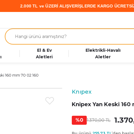
 ve ÜZERİ ALIŞVERİŞLERDE KARGO ÜCRETSİZ • PARAF KART’a Ö
El & Ev
Elektrikli-Havalı
ı
Aletleri
Aletler
ki 160 mm 70 02 160
Knıpex
Knipex Yan Keski 160
1.370
%0
1.370,00 TL
Bu ürünü
255,73 TL
’den başl