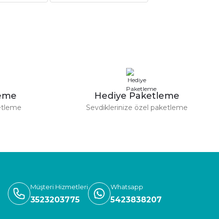
leme
Hediye Paketleme
etleme
Sevdiklerinize özel paketleme
Müşteri Hizmetleri
Whatsapp
3523203775
5423838207