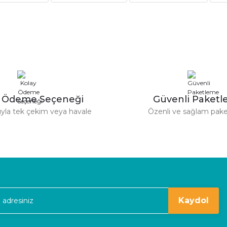
Yorum Yaz
Soru Sor
derim.
y Ödeme Seçeneği
Güvenli Paket
tıyla tek çekim veya havale
Özenli ve sağlam pak
Gönder
kaldım
Kaydol