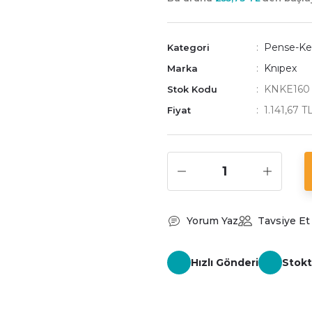
Pense-Ke
Kategori
Knıpex
Marka
KNKE160
Stok Kodu
1.141,67 
Fiyat
Yorum Yaz
Tavsiye Et
Hızlı Gönderi
Stokt