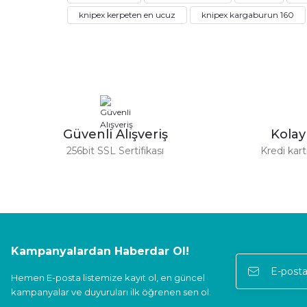
Ürün resmi kalitesiz, bozuk veya görüntülenemiyor.
Sorunsuz
knipex kerpeten en ucuz
knipex kargaburun 160
Ürün açıklamasında eksik bilgiler bulunuyor.
Latif Öztürk | 12/09/2025
Ürün bilgilerinde hatalar bulunuyor.
Ürün fiyatı diğer sitelerden daha pahalı.
Gerçekten harika bir kuruluş ve hızlı, güvenli bir teslimat. Teşekkür e
Bu ürüne benzer farklı alternatifler olmalı.
Abdulkerim Değirmenci | 08/04/2025
yeterince açıklayıcı bilgi içeren işlevsel bir site
Güvenli Alışveriş
Kola
256bit SSL Sertifikası
Kredi kar
O... A... | 12/12/2024
Güvenilir firma hızlı bir şekilde kargolama alışverişimden memnun 
E... S... | 05/11/2024
Kampanyalardan Haberdar Ol!
Deneyimini Paylaş
Hemen E-posta listemize kayıt ol, en güncel
kampanyalar ve duyuruları ilk öğrenen sen ol.