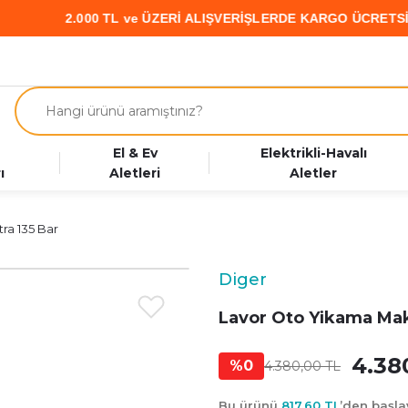
L ve ÜZERİ ALIŞVERİŞLERDE KARGO ÜCRETSİZ • PARAF KART’a 
El & Ev
Elektrikli-Havalı
ı
Aletleri
Aletler
ra 135 Bar
Diger
Lavor Oto Yikama Mak
4.38
%0
4.380,00 TL
Bu ürünü
817,60 TL
’den başl