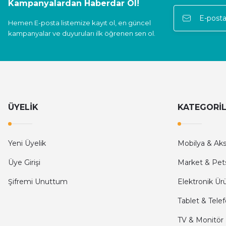
Kampanyalardan Haberdar Ol!
E... S... | 05/11/2024
Hemen E-posta listemize kayıt ol, en güncel
kampanyalar ve duyuruları ilk öğrenen sen ol.
Deneyimini Paylaş
ÜYELİK
KATEGORİ
Yeni Üyelik
Mobilya & Ak
Üye Girişi
Market & Pet
Şifremi Unuttum
Elektronik Ür
Tablet & Tele
TV & Monitör