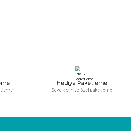
a iletebilirsiniz.
leme
Hediye Paketleme
etleme
Sevdiklerinize özel paketleme