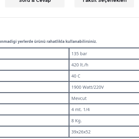
Soru & Cevap
Taksit Seçenekleri
madigi yerlerde ürünü rahatlikla kullanabilirsiniz.
135 bar
420 lt./h
40 C
1900 Watt/220V
Mevcut
4 mt. 1/4
8 Kg.
39x26x52