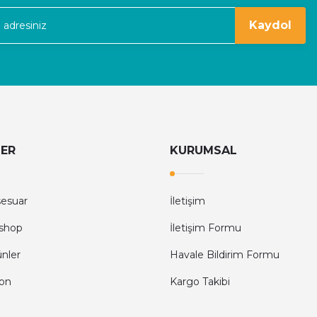
Kaydol
LER
KURUMSAL
sesuar
İletişim
shop
İletişim Formu
ünler
Havale Bildirim Formu
fon
Kargo Takibi