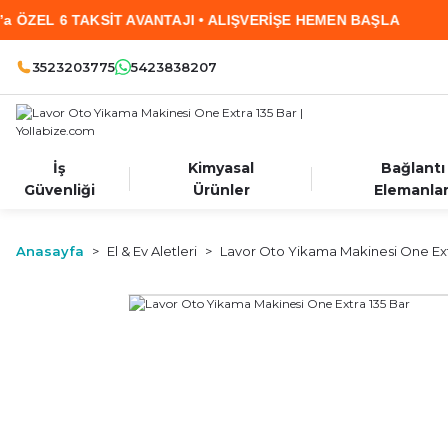
AVANTAJI • ALIŞVERİŞE HEMEN BAŞLA
2.000 T
3523203775
5423838207
İş
Kimyasal
Bağlantı
Güvenliği
Ürünler
Elemanlar
Anasayfa
El & Ev Aletleri
Lavor Oto Yikama Makinesi One Ext