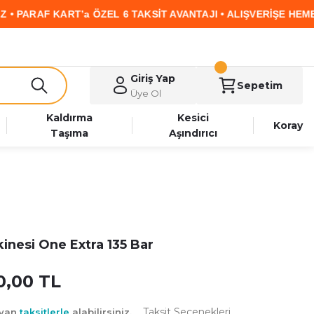
ÖZEL 6 TAKSİT AVANTAJI • ALIŞVERİŞE HEMEN BAŞLA
Giriş Yap
Sepetim
Üye Ol
Kaldırma
Kesici
Koray
Taşıma
Aşındırıcı
inesi One Extra 135 Bar
0,00 TL
Taksit Seçenekleri
ayan
taksitlerle
alabilirsiniz.