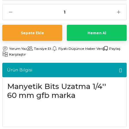
kler
meleri
Sepete Ekle
Hemen Al
Yorum Yaz
Tavsiye Et
Fiyatı Düşünce Haber Ver
Paylaş
ri
Karşılaştır
Ürün Bilgisi
Manyetik Bits Uzatma 1/4''
60 mm gfb marka