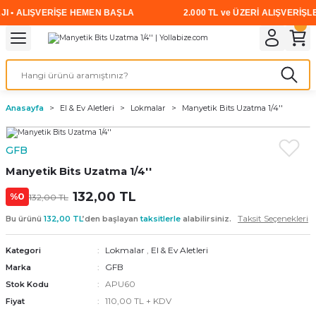
 • ALIŞVERİŞE HEMEN BAŞLA
2.000 TL ve ÜZERİ ALIŞVERİŞLE
Geri Dön
Geri Dön
Geri Dön
Geri Dön
Geri Dön
Geri Dön
Geri Dön
i
rünler
emanları
leri
avalı Aletler
aşıma
ırıcı
Vidalar
Elektrikli el aletleri
Kaynak malzemeleri
Zımpara ve Kesici Diskler
me
leri
eleri
ım
Akıllı Vidalar
Akülü Vidalamalar
Gaz Armatürleri
Cırt Zımparalar
Anasayfa
El & Ev Aletleri
Lokmalar
Manyetik Bits Uzatma 1/4''
ox
Sunta Vidası
Elektrikli Matkaplar
Mıknatıslar
GFB
egman
eleri
ci Diskler
Somun Sıkma Makineleri
Manyetik Bits Uzatma 1/4''
nlar
132,00 TL
Taşlamalar
%0
132,00 TL
Taksit Seçenekleri
Bu ürünü
132,00 TL
’den başlayan
taksitlerle
alabilirsiniz.
üler
arı
Lokmalar
,
El & Ev Aletleri
Kategori
ler
 makinaları
GFB
Marka
APU60
Stok Kodu
cılar
n
110,00 TL + KDV
Fiyat