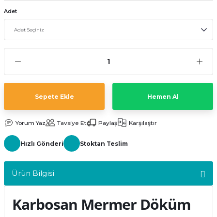
kler
meleri
Adet
ri
Sepete Ekle
Hemen Al
Yorum Yaz
Tavsiye Et
Paylaş
Karşılaştır
Hızlı Gönderi
Stoktan Teslim
Ürün Bilgisi
Karbosan Mermer Döküm