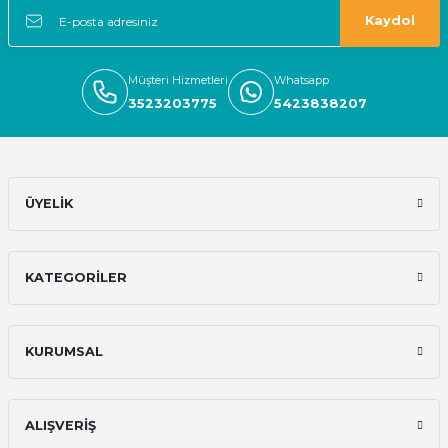
Karbosan Metal Kesici Taş 125*1*22
Kaydol
36,00 TL
Müşteri Hizmetleri
Whatsapp
36,00 TL
3523203775
5423838207
%0
Karbosan
Karbosan Inox Kesici Taş 180*3*22
ÜYELİK
72,00 TL
72,00 TL
KATEGORİLER
%0
Karbosan
Karbosan Metal Kesici Taş 230*3*22
KURUMSAL
108,00 TL
108,00 TL
ALIŞVERİŞ
YENİ
Karbosan