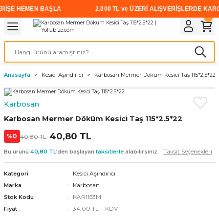
ŞE HEMEN BAŞLA
2.000 TL ve ÜZERİ ALIŞVERİŞLERDE KARGO Ü
Geri Dön
Geri Dön
Geri Dön
Geri Dön
Geri Dön
Geri Dön
Geri Dön
i
rünler
emanları
leri
avalı Aletler
aşıma
ırıcı
Vidalar
Elektrikli el aletleri
Kaynak malzemeleri
Zımpara ve Kesici Diskler
me
leri
eleri
ım
Akıllı Vidalar
Akülü Vidalamalar
Gaz Armatürleri
Cırt Zımparalar
Anasayfa
Kesici Aşındırıcı
Karbosan Mermer Döküm Kesici Taş 115*2.5*22
ox
Sunta Vidası
Elektrikli Matkaplar
Mıknatıslar
Karbosan
egman
eleri
ci Diskler
Somun Sıkma Makineleri
Karbosan Mermer Döküm Kesici Taş 115*2.5*22
nlar
40,80 TL
Taşlamalar
%0
40,80 TL
Taksit Seçenekleri
Bu ürünü
40,80 TL
’den başlayan
taksitlerle
alabilirsiniz.
üler
arı
Kesici Aşındırıcı
Kategori
ler
 makinaları
Karbosan
Marka
KAR1153M
Stok Kodu
cılar
n
34,00 TL + KDV
Fiyat