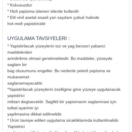
* Kokusuzdur
* Hizli yapisma istenen islerde kullanilir
* Etil vinil asetat esasli yari saydam çubuk halinde
hot-melt yapistiricidir
UYGULAMA TAVSIYELERI :
* Yapistirilacak yüzeylerin toz ve yag benzeri yabanci
maddelerden
arindirilmis olmasi gerekmektedir. Bu maddeler, yüzeyde
saglam bir
bag olusumunu engeller. Bu nedenle yeterli yapisma ve
mukavemet
saglanamayacaktir.
*Yapistirilacak yüzeylerin özelligine göre yüzeye uygulanacak
yapistirici
miktari degisecektir. Saglikli bir yapismanin saglanmasi için
tutkal ayarinin iyi
yapilmasina dikkat edilmelidir.
* Ürün tavsiye edilen uygulama sicakliklarinda kullanilmalidir.
Yapistirici