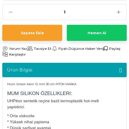
kler
meleri
Sepete Ekle
Hemen Al
Yorum Yaz
Tavsiye Et
Fiyatı Düşünce Haber Ver
Paylaş
ri
Karşılaştır
Ürün Bilgisi
Mum Silikon Kalin 12 mm 30 cm PITON MARKA
MUM SILIKON ÖZELLIKLERI:
UHPiton sentetik reçine bazli termoplastik hot-melt
yapistirici.
* Orta viskozite
* Yüksek nihai yapisma
* Düsük sarfiyat avantaji