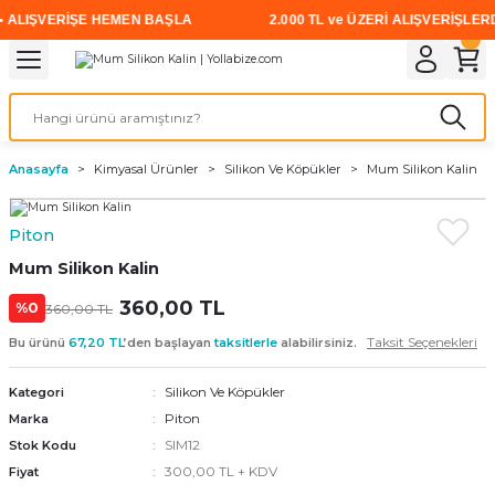
LIŞVERİŞE HEMEN BAŞLA
2.000 TL ve ÜZERİ ALIŞVERİŞLERDE 
Geri Dön
Geri Dön
Geri Dön
Geri Dön
Geri Dön
Geri Dön
Geri Dön
i
rünler
emanları
leri
avalı Aletler
aşıma
ırıcı
Vidalar
Elektrikli el aletleri
Kaynak malzemeleri
Zımpara ve Kesici Diskler
me
leri
eleri
ım
Akıllı Vidalar
Akülü Vidalamalar
Gaz Armatürleri
Cırt Zımparalar
Anasayfa
Kimyasal Ürünler
Silikon Ve Köpükler
Mum Silikon Kalin
ox
Sunta Vidası
Elektrikli Matkaplar
Mıknatıslar
Piton
egman
eleri
ci Diskler
Somun Sıkma Makineleri
Mum Silikon Kalin
nlar
360,00 TL
Taşlamalar
%0
360,00 TL
Taksit Seçenekleri
Bu ürünü
67,20 TL
’den başlayan
taksitlerle
alabilirsiniz.
üler
arı
Silikon Ve Köpükler
Kategori
ler
 makinaları
Piton
Marka
SIM12
Stok Kodu
cılar
n
300,00 TL + KDV
Fiyat