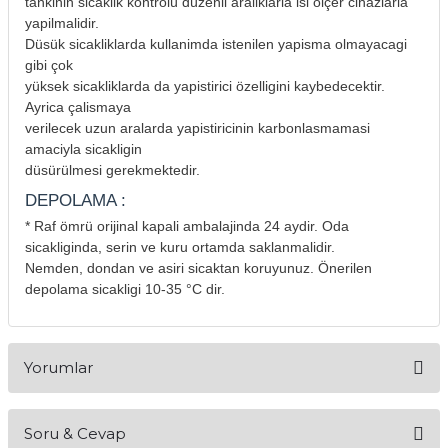
tankinin sicaklik kontrolü düzenli araliklarla isi ölçer cihazlarla
yapilmalidir.
Düsük sicakliklarda kullanimda istenilen yapisma olmayacagi
gibi çok
yüksek sicakliklarda da yapistirici özelligini kaybedecektir.
Ayrica çalismaya
verilecek uzun aralarda yapistiricinin karbonlasmamasi
amaciyla sicakligin
düsürülmesi gerekmektedir.
DEPOLAMA :
* Raf ömrü orijinal kapali ambalajinda 24 aydir. Oda
sicakliginda, serin ve kuru ortamda saklanmalidir.
Nemden, dondan ve asiri sicaktan koruyunuz. Önerilen
depolama sicakligi 10-35 °C dir.
Yorumlar
Soru & Cevap