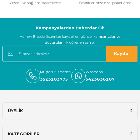
Özenli ve sağlam paketleme
Sevdiklerinize özel paketleme
yeterince açıklayıcı bilgi içeren işlevsel
bir site
Gönder
O... A... | 12/12/2024
Kampanyalardan Haberdar Ol!
Hemen E-posta listemize kayıt ol, en güncel kampanyalar ve
Güvenilir firma hızlı bir şekilde
duyuruları ilk öğrenen sen ol.
kargolama alışverişimden memnun
kaldım
Kaydol
E... S... | 05/11/2024
Müşteri Hizmetleri
Whatsapp
Deneyimini Paylaş
3523203775
5423838207
ÜYELİK
KATEGORİLER