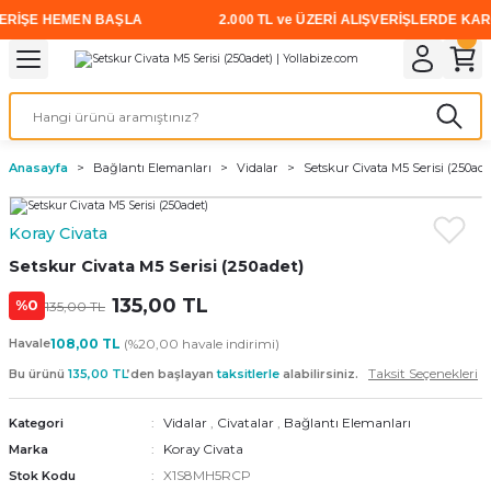
İŞE HEMEN BAŞLA
2.000 TL ve ÜZERİ ALIŞVERİŞLERDE KARGO 
Geri Dön
Geri Dön
Geri Dön
Geri Dön
Geri Dön
Geri Dön
Geri Dön
i
rünler
emanları
leri
avalı Aletler
aşıma
ırıcı
Vidalar
Elektrikli el aletleri
Kaynak malzemeleri
Zımpara ve Kesici Diskler
me
leri
eleri
ım
Akıllı Vidalar
Akülü Vidalamalar
Gaz Armatürleri
Cırt Zımparalar
Anasayfa
Bağlantı Elemanları
Vidalar
Setskur Civata M5 Serisi (250ade
ox
Sunta Vidası
Elektrikli Matkaplar
Mıknatıslar
Koray Civata
egman
eleri
ci Diskler
Somun Sıkma Makineleri
Setskur Civata M5 Serisi (250adet)
nlar
135,00 TL
Taşlamalar
%0
135,00 TL
Havale
108,00 TL
(%20,00 havale indirimi)
üler
arı
Taksit Seçenekleri
Bu ürünü
135,00 TL
’den başlayan
taksitlerle
alabilirsiniz.
ler
 makinaları
Vidalar
,
Civatalar
,
Bağlantı Elemanları
Kategori
Koray Civata
Marka
cılar
n
X1S8MH5RCP
Stok Kodu