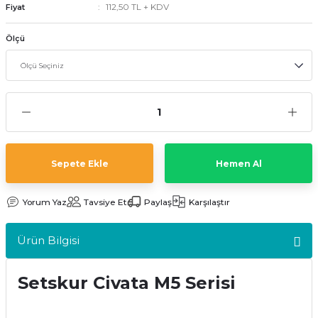
112,50 TL + KDV
Fiyat
kler
meleri
Ölçü
ri
Sepete Ekle
Hemen Al
Yorum Yaz
Tavsiye Et
Paylaş
Karşılaştır
Ürün Bilgisi
Setskur Civata M5 Serisi