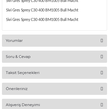
Sivi Gres Sprey C30 400 BM1005 Bull Macht
Sivi Gres Sprey C30 400 BM1005 Bull Macht
Sivi Gres Sprey C30 400 BM1005 Bull Macht
Yorumlar
Soru & Cevap
Bu ürüne ilk yorumu siz yapın!
Taksit Seçenekleri
Yorum Yaz
Ürün hakkında henüz soru sorulmamış.
Önerileriniz
Soru Sor
Bu ürünün fiyat bilgisi, resim, ürün açıklamalarında ve diğer
Alışveriş Deneyimi
konularda yetersiz gördüğünüz noktaları öneri formunu