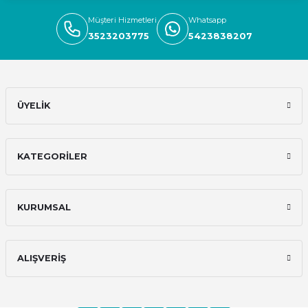
Müşteri Hizmetleri
Whatsapp
Deneyimini Paylaş
3523203775
5423838207
ÜYELİK
KATEGORİLER
KURUMSAL
ALIŞVERİŞ