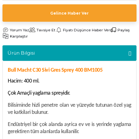
kler
meleri
Gelince Haber Ver
Yorum Yaz
Tavsiye Et
Fiyatı Düşünce Haber Ver
Paylaş
Karşılaştır
Ürün Bilgisi
ri
Bull Macht C30 Sivi Gres Sprey 400 BM1005
Hacim: 400 ml.
Çok Amaçli yaglama spreyidir.
Bilisiminde hizli penetre olan ve yüzeyde tutunan özel yag
ve katkilari bulunur.
Endüstriyel bir çok alanda ayrica ev ve is yerinde yaglama
gerektiren tüm alanlarda kullanilir.