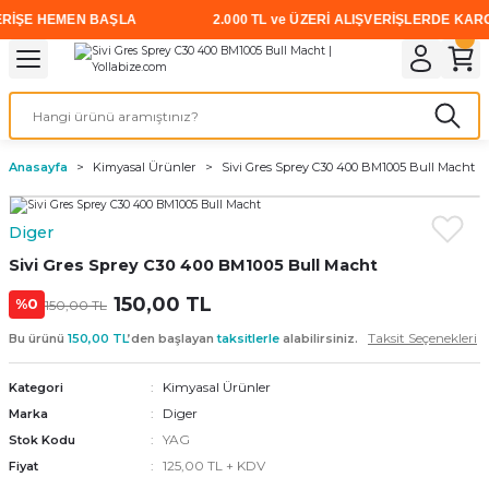
İŞE HEMEN BAŞLA
2.000 TL ve ÜZERİ ALIŞVERİŞLERDE KARGO Ü
Geri Dön
Geri Dön
Geri Dön
Geri Dön
Geri Dön
Geri Dön
Geri Dön
i
rünler
emanları
leri
avalı Aletler
aşıma
ırıcı
Vidalar
Elektrikli el aletleri
Kaynak malzemeleri
Zımpara ve Kesici Diskler
me
leri
eleri
ım
Akıllı Vidalar
Akülü Vidalamalar
Gaz Armatürleri
Cırt Zımparalar
Anasayfa
Kimyasal Ürünler
Sivi Gres Sprey C30 400 BM1005 Bull Macht
ox
Sunta Vidası
Elektrikli Matkaplar
Mıknatıslar
Diger
egman
eleri
ci Diskler
Somun Sıkma Makineleri
Sivi Gres Sprey C30 400 BM1005 Bull Macht
nlar
150,00 TL
Taşlamalar
%0
150,00 TL
Taksit Seçenekleri
Bu ürünü
150,00 TL
’den başlayan
taksitlerle
alabilirsiniz.
üler
arı
Kimyasal Ürünler
Kategori
ler
 makinaları
Diger
Marka
YAG
Stok Kodu
cılar
n
125,00 TL + KDV
Fiyat