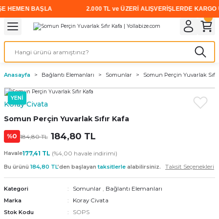
 HEMEN BAŞLA
2.000 TL ve ÜZERİ ALIŞVERİŞLERDE KARGO ÜCRE
Geri Dön
Geri Dön
Geri Dön
Geri Dön
Geri Dön
Geri Dön
Geri Dön
i
rünler
emanları
leri
avalı Aletler
aşıma
ırıcı
Vidalar
Elektrikli el aletleri
Kaynak malzemeleri
Zımpara ve Kesici Diskler
me
leri
eleri
ım
Akıllı Vidalar
Akülü Vidalamalar
Gaz Armatürleri
Cırt Zımparalar
Anasayfa
Bağlantı Elemanları
Somunlar
Somun Perçin Yuvarlak Sıfır
ox
Sunta Vidası
Elektrikli Matkaplar
Mıknatıslar
YENİ
Koray Civata
egman
eleri
ci Diskler
Somun Sıkma Makineleri
Somun Perçin Yuvarlak Sıfır Kafa
nlar
184,80 TL
Taşlamalar
%0
184,80 TL
Havale
177,41 TL
(%4,00 havale indirimi)
üler
arı
Taksit Seçenekleri
Bu ürünü
184,80 TL
’den başlayan
taksitlerle
alabilirsiniz.
ler
 makinaları
Somunlar
,
Bağlantı Elemanları
Kategori
Koray Civata
Marka
cılar
n
SOPS
Stok Kodu