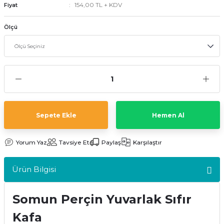
154,00 TL + KDV
Fiyat
kler
meleri
Ölçü
ri
Sepete Ekle
Hemen Al
Yorum Yaz
Tavsiye Et
Paylaş
Karşılaştır
Ürün Bilgisi
Somun Perçin Yuvarlak Sıfır
Kafa