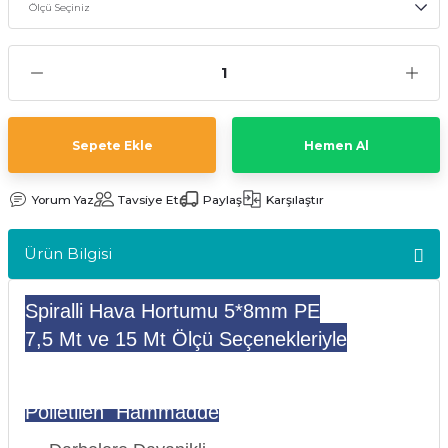
kler
meleri
Sepete Ekle
Hemen Al
ri
Yorum Yaz
Tavsiye Et
Paylaş
Karşılaştır
Ürün Bilgisi
Spiralli Hava Hortumu 5*8mm PE
7,5 Mt ve 15 Mt Ölçü Seçenekleriyle
Polietilen Hammadde