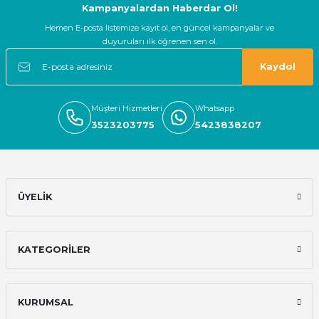
O... A... | 12/12/2024
Kampanyalardan Haberdar Ol!
Hemen E-posta listemize kayıt ol, en güncel kampanyalar ve
Güvenilir firma hızlı bir şekilde
duyuruları ilk öğrenen sen ol.
kargolama alışverişimden memnun
kaldım
Kaydol
E... S... | 05/11/2024
Müşteri Hizmetleri
Whatsapp
Deneyimini Paylaş
3523203775
5423838207
ÜYELİK
KATEGORİLER
KURUMSAL