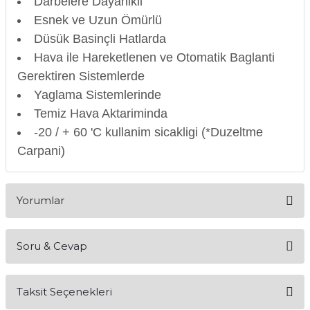
Darbelere Dayanikli
Esnek ve Uzun Ömürlü
Düsük Basinçli Hatlarda
Hava ile Hareketlenen ve Otomatik Baglanti
Gerektiren Sistemlerde
Yaglama Sistemlerinde
Temiz Hava Aktariminda
-20 / + 60 'C kullanim sicakligi (*Duzeltme
Carpani)
Yorumlar
Soru & Cevap
Bu ürüne ilk yorumu siz yapın!
Taksit Seçenekleri
Yorum Yaz
Ürün hakkında henüz soru sorulmamış.