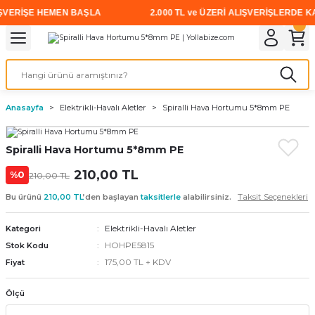
VERİŞE HEMEN BAŞLA
2.000 TL ve ÜZERİ ALIŞVERİŞLERDE KARG
Geri Dön
Geri Dön
Geri Dön
Geri Dön
Geri Dön
Geri Dön
Geri Dön
i
rünler
emanları
leri
avalı Aletler
aşıma
ırıcı
Vidalar
Elektrikli el aletleri
Kaynak malzemeleri
Zımpara ve Kesici Diskler
me
leri
eleri
ım
Akıllı Vidalar
Akülü Vidalamalar
Gaz Armatürleri
Cırt Zımparalar
Anasayfa
Elektrikli-Havalı Aletler
Spiralli Hava Hortumu 5*8mm PE
ox
Sunta Vidası
Elektrikli Matkaplar
Mıknatıslar
Spiralli Hava Hortumu 5*8mm PE
egman
eleri
ci Diskler
Somun Sıkma Makineleri
210,00 TL
%0
210,00 TL
nlar
Taşlamalar
Taksit Seçenekleri
Bu ürünü
210,00 TL
’den başlayan
taksitlerle
alabilirsiniz.
üler
arı
Elektrikli-Havalı Aletler
Kategori
HOHPE5815
Stok Kodu
175,00 TL + KDV
ler
 makinaları
Fiyat
Ölçü
cılar
n