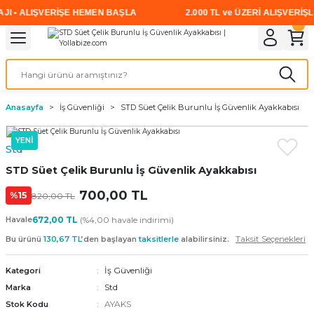
 • ALIŞVERİŞE HEMEN BAŞLA
2.000 TL ve ÜZERİ ALIŞVERİŞLE
Geri Dön
Geri Dön
Geri Dön
Geri Dön
Geri Dön
Geri Dön
Geri Dön
i
rünler
emanları
leri
avalı Aletler
aşıma
ırıcı
Vidalar
Elektrikli el aletleri
Kaynak malzemeleri
Zımpara ve Kesici Diskler
me
leri
eleri
ım
Akıllı Vidalar
Akülü Vidalamalar
Gaz Armatürleri
Cırt Zımparalar
Anasayfa
İş Güvenliği
STD Süet Çelik Burunlu İş Güvenlik Ayakkabısı
ox
Sunta Vidası
Elektrikli Matkaplar
Mıknatıslar
YENİ
Std
egman
eleri
ci Diskler
Somun Sıkma Makineleri
STD Süet Çelik Burunlu İş Güvenlik Ayakkabısı
nlar
700,00 TL
Taşlamalar
%15
820,00 TL
Havale
672,00 TL
(%4,00 havale indirimi)
üler
arı
Taksit Seçenekleri
Bu ürünü
130,67 TL
’den başlayan
taksitlerle
alabilirsiniz.
ler
 makinaları
İş Güvenliği
Kategori
Std
Marka
cılar
n
AYAKS
Stok Kodu