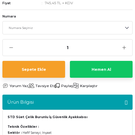
745,45 TL + KDV
Fiyat
kler
meleri
Numara
ri
Sepete Ekle
Hemen Al
Yorum Yaz
Tavsiye Et
Paylaş
Karşılaştır
Ürün Bilgisi
STD Süet Çelik Burunlu İş Güvenlik Ayakkabısı
Teknik Özellikler :
Sektör :
Hafif Sanayi, İnşaat