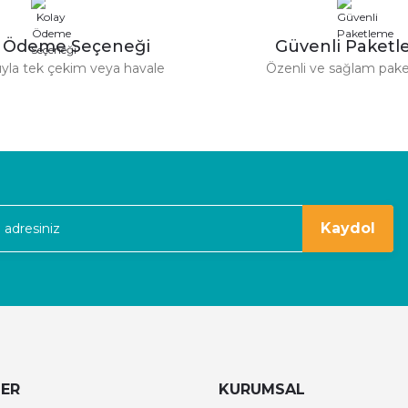
derim.
y Ödeme Seçeneği
Güvenli Paket
tıyla tek çekim veya havale
Özenli ve sağlam pak
Gönder
kaldım
Kaydol
LER
KURUMSAL