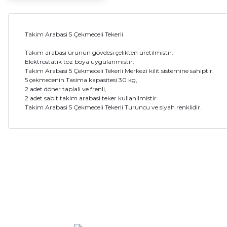
Takim Arabasi 5 Çekmeceli Tekerli
Takim arabası ürünün gövdesi çelikten üretilmistir.
Elektrostatik toz boya uygulanmistir.
Takim Arabasi 5 Çekmeceli Tekerli Merkezi kilit sistemine sahiptir.
5 çekmecenin Tasima kapasitesi 30 kg,
2 adet döner taplali ve frenli,
2 adet sabit takim arabasi teker kullanilmistir.
Takim Arabasi 5 Çekmeceli Tekerli Turuncu ve siyah renklidir.
Bu ürünün fiyat bilgisi, resim, ürün açıklamalarında ve diğer ko
Sıkıntı yok
Görüş ve önerileriniz için teşekkür ederiz.
N... Ç... | 22/09/2025
Ürün resmi kalitesiz, bozuk veya görüntülenemiyor.
Sorunsuz
Ürün açıklamasında eksik bilgiler bulunuyor.
Latif Öztürk | 12/09/2025
Ürün bilgilerinde hatalar bulunuyor.