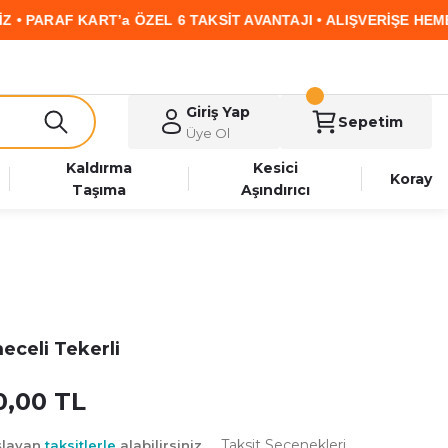
RAF KART’a ÖZEL 6 TAKSİT AVANTAJI • ALIŞVERİŞE HEMEN BA
Giriş Yap
Sepetim
Üye Ol
Kaldırma
Kesici
Koray
Taşıma
Aşındırıcı
eceli Tekerli
00,00 TL
Taksit Seçenekleri
şlayan
taksitlerle
alabilirsiniz.