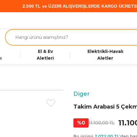
2.000 TL ve ÜZERİ ALIŞVERİŞLERDE KARGO ÜCRETSİZ • PA
El & Ev
Elektrikli-Havalı
ı
Aletleri
Aletler
Diger
Takim Arabasi 5 Çekm
11.1
%0
11.100,00 TL
Bu ürünü
2.072,00 TL
’den ba