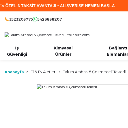
L 6 TAKSİT AVANTAJI • ALIŞVERİŞE HEMEN BAŞLA
3523203775
5423838207
İş
Kimyasal
Bağlantı
Güvenliği
Ürünler
Elemanlar
Anasayfa
El & Ev Aletleri
Takim Arabasi 5 Çekmeceli Tekerli