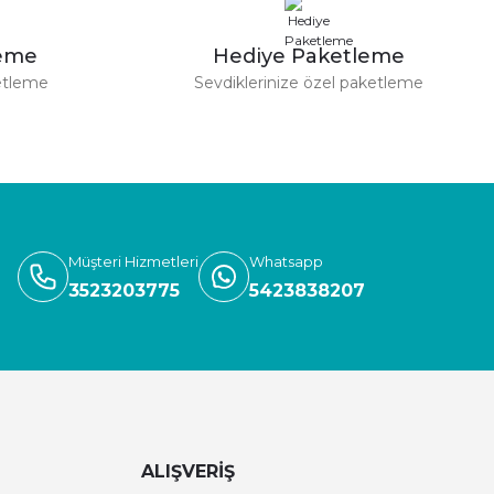
leme
Hediye Paketleme
etleme
Sevdiklerinize özel paketleme
Müşteri Hizmetleri
Whatsapp
3523203775
5423838207
ALIŞVERİŞ