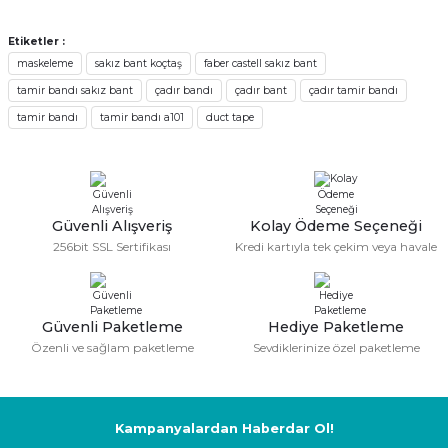
Görüş ve önerileriniz için teşekkür ederiz.
Sıkıntı yok
Etiketler :
N... Ç... | 22/09/2025
maskeleme
sakız bant koçtaş
faber castell sakız bant
Ürün resmi kalitesiz, bozuk veya görüntülenemiyor.
tamir bandı sakız bant
çadır bandı
çadır bant
çadır tamir bandı
Ürün açıklamasında eksik bilgiler bulunuyor.
Sorunsuz
tamir bandı
tamir bandı a101
duct tape
Ürün bilgilerinde hatalar bulunuyor.
Latif Öztürk | 12/09/2025
Ürün fiyatı diğer sitelerden daha pahalı.
Bu ürüne benzer farklı alternatifler olmalı.
Gerçekten harika bir kuruluş ve hızlı,
güvenli bir teslimat. Teşekkür ederim.
Güvenli Alışveriş
Kolay Ödeme Seçeneği
Abdulkerim Değirmenci | 08/04/2025
256bit SSL Sertifikası
Kredi kartıyla tek çekim veya havale
yeterince açıklayıcı bilgi içeren işlevsel
bir site
Gönder
O... A... | 12/12/2024
Güvenli Paketleme
Hediye Paketleme
Özenli ve sağlam paketleme
Sevdiklerinize özel paketleme
Güvenilir firma hızlı bir şekilde
kargolama alışverişimden memnun
kaldım
Kampanyalardan Haberdar Ol!
E... S... | 05/11/2024