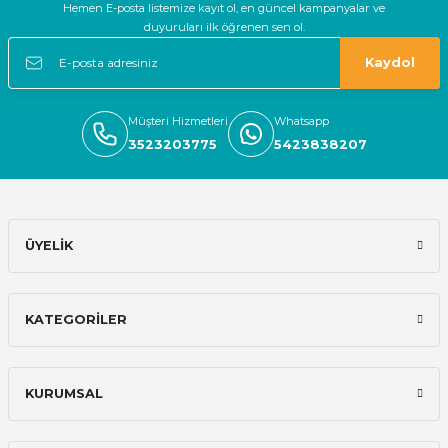
Hemen E-posta listemize kayıt ol, en güncel kampanyalar ve
duyuruları ilk öğrenen sen ol.
Deneyimini Paylaş
Kaydol
Müşteri Hizmetleri
Whatsapp
3523203775
5423838207
ÜYELİK
KATEGORİLER
KURUMSAL