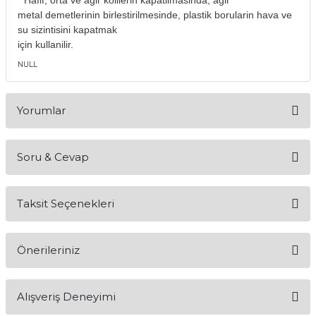
* Hafif, orta ve agir kolilerin kapatilmasinda, agir
metal demetlerinin birlestirilmesinde, plastik borularin hava ve
su sizintisini kapatmak
için kullanilir.
NULL
Yorumlar
Soru & Cevap
Bu ürüne ilk yorumu siz yapın!
Taksit Seçenekleri
Yorum Yaz
Ürün hakkında henüz soru sorulmamış.
Önerileriniz
Soru Sor
Bu ürünün fiyat bilgisi, resim, ürün açıklamalarında ve diğer
Alışveriş Deneyimi
konularda yetersiz gördüğünüz noktaları öneri formunu
kullanarak tarafımıza iletebilirsiniz.