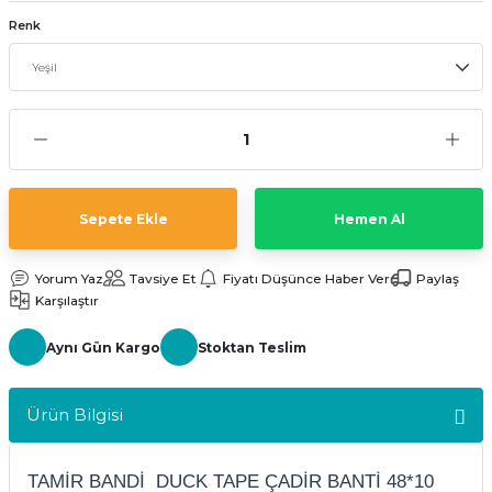
kler
meleri
Renk
ri
Sepete Ekle
Hemen Al
Yorum Yaz
Tavsiye Et
Fiyatı Düşünce Haber Ver
Paylaş
Karşılaştır
Aynı Gün Kargo
Stoktan Teslim
Ürün Bilgisi
TAMIR BANDI DUCK TAPE ÇADIR BANTI 48*10