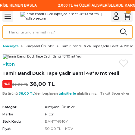
ŞE HEMEN BAŞLA
2.000 TL ve ÜZERİ ALIŞVERİŞLERDE KARGO Ü
Geri Dön
Geri Dön
Geri Dön
Geri Dön
Geri Dön
Geri Dön
Geri Dön
i
rünler
emanları
leri
avalı Aletler
aşıma
ırıcı
Vidalar
Elektrikli el aletleri
Kaynak malzemeleri
Zımpara ve Kesici Diskler
me
leri
eleri
ım
Akıllı Vidalar
Akülü Vidalamalar
Gaz Armatürleri
Cırt Zımparalar
Anasayfa
Kimyasal Ürünler
Tamir Bandi Duck Tape Çadir Banti 48*10 mt 
ox
Sunta Vidası
Elektrikli Matkaplar
Mıknatıslar
Piton
egman
eleri
ci Diskler
Somun Sıkma Makineleri
Tamir Bandi Duck Tape Çadir Banti 48*10 mt Yesil
nlar
36,00 TL
Taşlamalar
%0
36,00 TL
Taksit Seçenekleri
Bu ürünü
36,00 TL
’den başlayan
taksitlerle
alabilirsiniz.
üler
arı
Kimyasal Ürünler
Kategori
ler
 makinaları
Piton
Marka
BANTT4810Y
Stok Kodu
cılar
n
30,00 TL + KDV
Fiyat