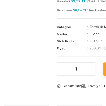
299,52 TL
(%4,00 haval
Havale
Bu ürünü
58,24 TL
’den başla
Temizlik 
Kategori
Diger
Marka
TELSE3
Stok Kodu
260,00 T
Fiyat
Yorum Yaz
Tavsiye Et