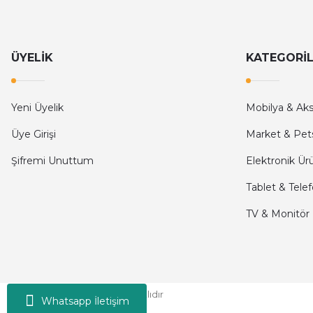
ÜYELİK
KATEGORİ
Yeni Üyelik
Mobilya & Ak
Üye Girişi
Market & Pet
Şifremi Unuttum
Elektronik Ür
Tablet & Tele
TV & Monitör
Moni © 2024 - Tüm Hakları Saklıdır
Whatsapp İletişim