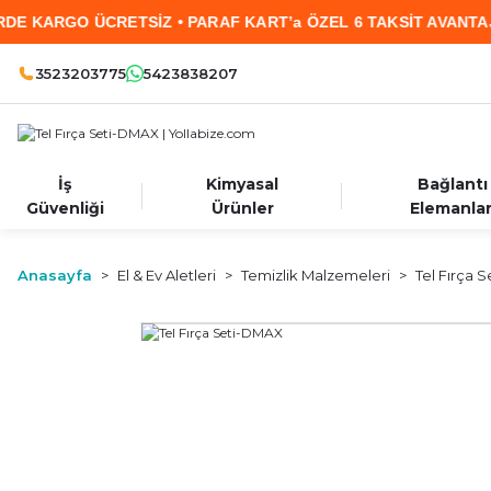
KARGO ÜCRETSİZ • PARAF KART’a ÖZEL 6 TAKSİT AVANTAJI • 
3523203775
5423838207
İş
Kimyasal
Bağlantı
Güvenliği
Ürünler
Elemanlar
Anasayfa
El & Ev Aletleri
Temizlik Malzemeleri
Tel Fırça 