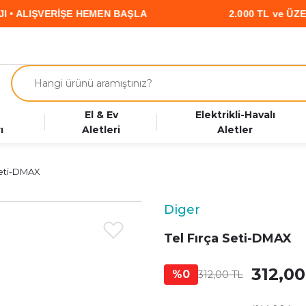
ALIŞVERİŞE HEMEN BAŞLA
2.000 TL ve ÜZERİ A
El & Ev
Elektrikli-Havalı
ı
Aletleri
Aletler
Seti-DMAX
Diger
Tel Fırça Seti-DMAX
312,00
%0
312,00 TL