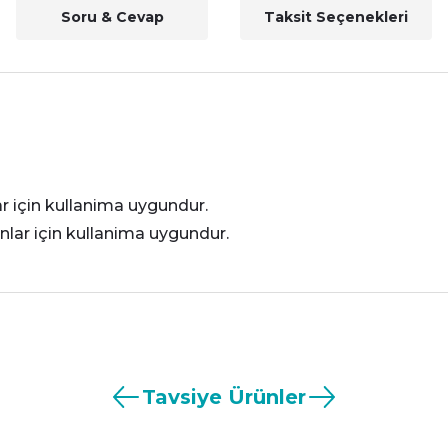
Soru & Cevap
Taksit Seçenekleri
ar için kullanima uygundur.
anlar için kullanima uygundur.
nularda yetersiz gördüğünüz noktaları öneri formunu kullanarak tarafımız
Ürün hakkında henüz soru sorulmamış.
Bu ürüne ilk yorumu siz yapın!
Tavsiye Ürünler
Yorum Yaz
Soru Sor