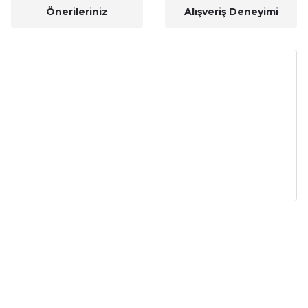
Önerileriniz
Alışveriş Deneyimi
a iletebilirsiniz.