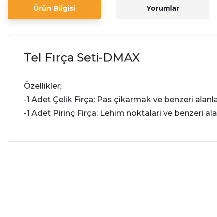
Ürün Bilgisi
Yorumlar
Tel Fırça Seti-DMAX
Özellikler;
-1 Adet Çelik Firça: Pas çikarmak ve benzeri alanl
-1 Adet Pirinç Firça: Lehim noktalari ve benzeri al
Bu ürünün fiyat bilgisi, resim, ürün açıklamalarında ve diğer ko
Sıkıntı yok
Görüş ve önerileriniz için teşekkür ederiz.
N... Ç... | 22/09/2025
Ürün resmi kalitesiz, bozuk veya görüntülenemiyor.
Sorunsuz
Ürün açıklamasında eksik bilgiler bulunuyor.