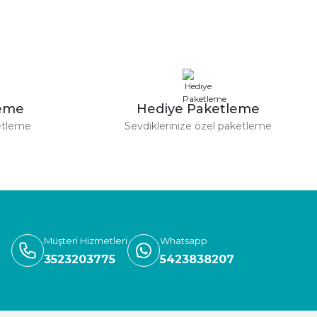
Diger
ülü Kuş Gözü Kanca
138,00 TL
0 TL
leme
Hediye Paketleme
etleme
Sevdiklerinize özel paketleme
Müşteri Hizmetleri
Whatsapp
3523203775
5423838207