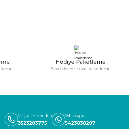
a iletebilirsiniz.
leme
Hediye Paketleme
etleme
Sevdiklerinize özel paketleme
Müşteri Hizmetleri
Whatsapp
3523203775
5423838207