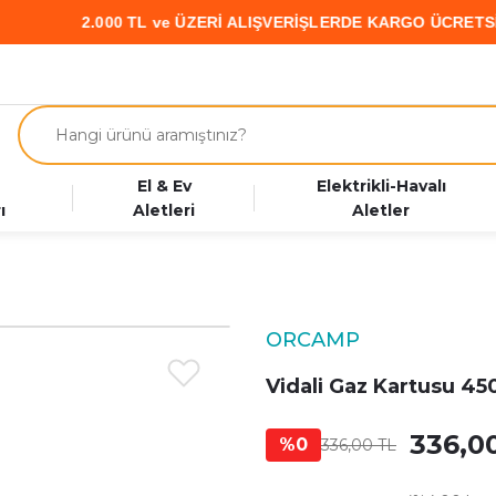
2.000 TL ve ÜZERİ ALIŞVERİŞLERDE KARGO ÜCRETSİZ • PA
El & Ev
Elektrikli-Havalı
ı
Aletleri
Aletler
ORCAMP
Vidali Gaz Kartusu 45
336,0
%0
336,00 TL