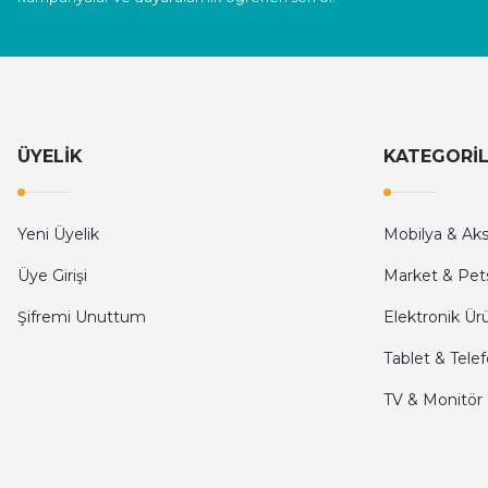
Deneyimini Paylaş
ÜYELİK
KATEGORİ
Yeni Üyelik
Mobilya & Ak
Üye Girişi
Market & Pet
Şifremi Unuttum
Elektronik Ür
Tablet & Tele
TV & Monitör