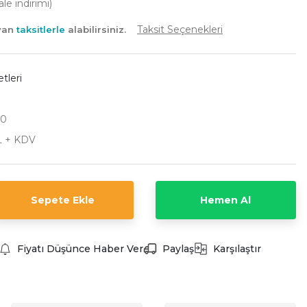
e indirimi)
Taksit Seçenekleri
ayan
taksitlerle
alabilirsiniz.
etleri
50
L + KDV
Sepete Ekle
Hemen Al
Fiyatı Düşünce Haber Ver
Paylaş
Karşılaştır