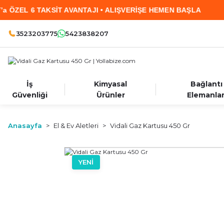
 6 TAKSİT AVANTAJI • ALIŞVERİŞE HEMEN BAŞLA
3523203775
5423838207
İş
Kimyasal
Bağlantı
Güvenliği
Ürünler
Elemanlar
Anasayfa
El & Ev Aletleri
Vidali Gaz Kartusu 450 Gr
YENİ