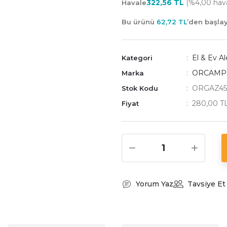
322,56 TL
(%4,00 haval
Havale
Bu ürünü
62,72 TL
’den başl
El & Ev Al
Kategori
ORCAMP
Marka
ORGAZ4
Stok Kodu
280,00 T
Fiyat
Yorum Yaz
Tavsiye Et