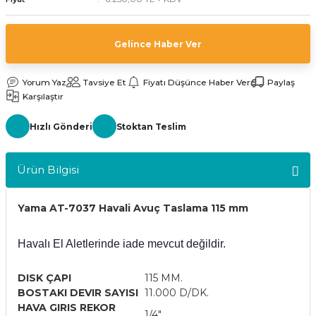
kler
meleri
Gelince Haber Ver
Yorum Yaz
Tavsiye Et
Fiyatı Düşünce Haber Ver
Paylaş
Karşılaştır
ri
Hızlı Gönderi
Stoktan Teslim
Ürün Bilgisi
Yama AT-7037 Havali Avuç Taslama 115 mm
Havalı El Aletlerinde iade mevcut değildir.
DISK ÇAPI
115 MM.
BOSTAKI DEVIR SAYISI
11.000 D/DK.
HAVA GIRIS REKOR
1/4"