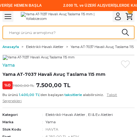
ERİŞE HEMEN BAŞLA
2.000 TL ve ÜZERİ ALIŞVERİŞLERDE KARGO
Geri Dön
Geri Dön
Geri Dön
Geri Dön
Geri Dön
Geri Dön
Geri Dön
i
rünler
emanları
leri
avalı Aletler
aşıma
ırıcı
Vidalar
Elektrikli el aletleri
Kaynak malzemeleri
Zımpara ve Kesici Diskler
me
leri
eleri
ım
Akıllı Vidalar
Akülü Vidalamalar
Gaz Armatürleri
Cırt Zımparalar
Anasayfa
Elektrikli-Havalı Aletler
Yama AT-7037 Havali Avuç Taslama 115
ox
Sunta Vidası
Elektrikli Matkaplar
Mıknatıslar
Yama
egman
eleri
ci Diskler
Somun Sıkma Makineleri
Yama AT-7037 Havali Avuç Taslama 115 mm
nlar
7.500,00 TL
Taşlamalar
%0
7.500,00 TL
Taksit
Bu ürünü
1.400,00 TL
’den başlayan
taksitlerle
alabilirsiniz.
üler
arı
Seçenekleri
ler
 makinaları
Elektrikli-Havalı Aletler
,
El & Ev Aletleri
Kategori
Yama
Marka
cılar
n
HAVTA
Stok Kodu
6.250,00 TL + KDV
Fiyat