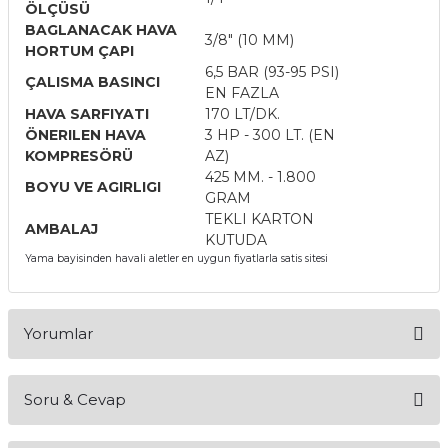
ÖLÇÜSÜ
BAGLANACAK HAVA
3/8" (10 MM)
HORTUM ÇAPI
6,5 BAR (93-95 PSI)
ÇALISMA BASINCI
EN FAZLA
HAVA SARFIYATI
170 LT/DK.
ÖNERILEN HAVA
3 HP - 300 LT. (EN
KOMPRESÖRÜ
AZ)
425 MM. - 1.800
BOYU VE AGIRLIGI
GRAM
TEKLI KARTON
AMBALAJ
KUTUDA
Yama bayisinden havali aletler en uygun fiyatlarla satis sitesi
Yorumlar
Soru & Cevap
Bu ürüne ilk yorumu siz yapın!