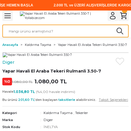
E HEMEN BAŞLA
2.000 TL ve ÜZERİ ALIŞVERİŞLERDE KARGO ÜC
Geri Dön
Geri Dön
Geri Dön
Geri Dön
Geri Dön
Geri Dön
Geri Dön
i
rünler
emanları
leri
avalı Aletler
aşıma
ırıcı
Vidalar
Elektrikli el aletleri
Kaynak malzemeleri
Zımpara ve Kesici Diskler
me
leri
eleri
ım
Akıllı Vidalar
Akülü Vidalamalar
Gaz Armatürleri
Cırt Zımparalar
Anasayfa
Kaldırma Taşıma
Yapar Havali El Araba Tekeri Rulmanli 3.50-7
ox
Sunta Vidası
Elektrikli Matkaplar
Mıknatıslar
Diger
egman
eleri
ci Diskler
Somun Sıkma Makineleri
Yapar Havali El Araba Tekeri Rulmanli 3.50-7
nlar
1.080,00 TL
Taşlamalar
%0
1.080,00 TL
Havale
1.036,80 TL
(%4,00 havale indirimi)
üler
arı
Taksit Seçenekleri
Bu ürünü
201,60 TL
’den başlayan
taksitlerle
alabilirsiniz.
ler
 makinaları
Kaldırma Taşıma
,
Tekerler
Kategori
Diger
Marka
cılar
n
İNELTYA
Stok Kodu