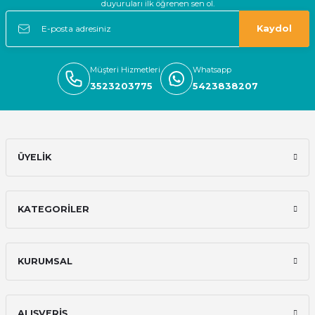
Güvenilir firma hızlı bir şekilde
duyuruları ilk öğrenen sen ol.
kargolama alışverişimden memnun
kaldım
Kaydol
E... S... | 05/11/2024
Müşteri Hizmetleri
Whatsapp
Deneyimini Paylaş
3523203775
5423838207
ÜYELİK
KATEGORİLER
KURUMSAL
ALIŞVERİŞ