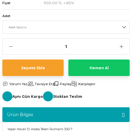
900,00 TL + KDV
Fiyat
kler
meleri
Adet
ri
Sepete Ekle
Hemen Al
Yorum Yaz
Tavsiye Et
Paylaş
Karşılaştır
Aynı Gün Kargo
Stoktan Teslim
Ürün Bilgisi
Yapar Havali El Araba Tekeri Rulmanli 3.50-7