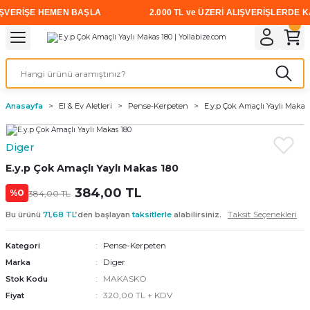
VERİŞE HEMEN BAŞLA
2.000 TL ve ÜZERİ ALIŞVERİŞLERDE KAR
Geri Dön
Geri Dön
Geri Dön
Geri Dön
Geri Dön
Geri Dön
Geri Dön
i
rünler
emanları
leri
avalı Aletler
aşıma
ırıcı
Vidalar
Elektrikli el aletleri
Kaynak malzemeleri
Zımpara ve Kesici Diskler
me
leri
eleri
ım
Akıllı Vidalar
Akülü Vidalamalar
Gaz Armatürleri
Cırt Zımparalar
Anasayfa
El & Ev Aletleri
Pense-Kerpeten
E.y.p Çok Amaçlı Yaylı Makas
ox
Sunta Vidası
Elektrikli Matkaplar
Mıknatıslar
Diger
egman
eleri
ci Diskler
Somun Sıkma Makineleri
E.y.p Çok Amaçlı Yaylı Makas 180
nlar
384,00 TL
Taşlamalar
%0
384,00 TL
Taksit Seçenekleri
Bu ürünü
71,68 TL
’den başlayan
taksitlerle
alabilirsiniz.
üler
arı
Pense-Kerpeten
Kategori
ler
 makinaları
Diger
Marka
MAKASKÖ
Stok Kodu
cılar
n
320,00 TL + KDV
Fiyat