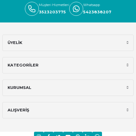
420,00 TL
54,00 TL
Müşteri Hizmetleri
Whatsapp
3523203775
5423838207
ÜYELİK
KATEGORİLER
KURUMSAL
ALIŞVERİŞ