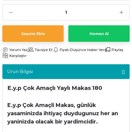
kler
meleri
Sepete Ekle
Hemen Al
Yorum Yaz
Tavsiye Et
Fiyatı Düşünce Haber Ver
Paylaş
ri
Karşılaştır
Ürün Bilgisi
E.y.p Çok Amaçlı Yaylı Makas 180
E.y.p Çok Amaçli Makas, günlük
yasaminizda ihtiyaç duydugunuz her an
yaninizda olacak bir yardimcidir.