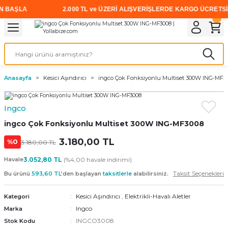
AŞLA
2.000 TL ve ÜZERİ ALIŞVERİŞLERDE KARGO ÜCRETSİZ • P
Geri Dön
Geri Dön
Geri Dön
Geri Dön
Geri Dön
Geri Dön
Geri Dön
i
rünler
emanları
leri
avalı Aletler
aşıma
ırıcı
Vidalar
Elektrikli el aletleri
Kaynak malzemeleri
Zımpara ve Kesici Diskler
me
leri
eleri
ım
Akıllı Vidalar
Akülü Vidalamalar
Gaz Armatürleri
Cırt Zımparalar
Anasayfa
Kesici Aşındırıcı
ingco Çok Fonksiyonlu Multiset 300W ING-MF3
ox
Sunta Vidası
Elektrikli Matkaplar
Mıknatıslar
Ingco
egman
eleri
ci Diskler
Somun Sıkma Makineleri
ingco Çok Fonksiyonlu Multiset 300W ING-MF3008
nlar
3.180,00 TL
Taşlamalar
%0
3.180,00 TL
Havale
3.052,80 TL
(%4,00 havale indirimi)
üler
arı
Taksit Seçenekleri
Bu ürünü
593,60 TL
’den başlayan
taksitlerle
alabilirsiniz.
ler
 makinaları
Kesici Aşındırıcı
,
Elektrikli-Havalı Aletler
Kategori
Ingco
Marka
cılar
n
INGCO3008
Stok Kodu