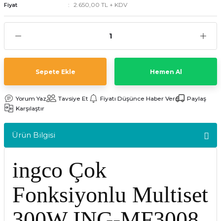
2.650,00 TL + KDV
Fiyat
kler
meleri
Sepete Ekle
Hemen Al
ri
Yorum Yaz
Tavsiye Et
Fiyatı Düşünce Haber Ver
Paylaş
Karşılaştır
Ürün Bilgisi
ingco Çok
Fonksiyonlu Multiset
300W ING-MF3008