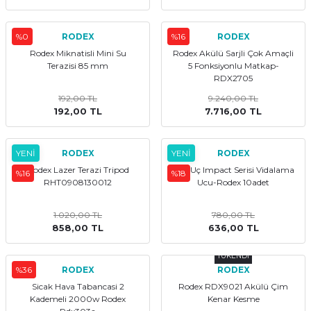
%0
RODEX
%16
RODEX
Rodex Miknatisli Mini Su
Rodex Akülü Sarjli Çok Amaçli
Terazisi 85 mm
5 Fonksiyonlu Matkap-
RDX2705
192,00 TL
9.240,00 TL
192,00 TL
7.716,00 TL
YENİ
RODEX
YENİ
RODEX
Rodex Lazer Terazi Tripod
Bits Uç Impact Serisi Vidalama
%16
%18
RHT0908130012
Ucu-Rodex 10adet
1.020,00 TL
780,00 TL
858,00 TL
636,00 TL
TÜKENDİ
%36
RODEX
RODEX
Sicak Hava Tabancasi 2
Rodex RDX9021 Akülü Çim
Kademeli 2000w Rodex
Kenar Kesme