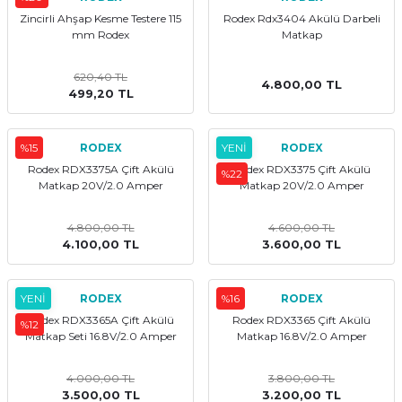
Zincirli Ahşap Kesme Testere 115
Rodex Rdx3404 Akülü Darbeli
kler
meleri
mm Rodex
Matkap
620,40 TL
4.800,00 TL
499,20 TL
%15
RODEX
YENİ
RODEX
ri
Rodex RDX3375A Çift Akülü
Rodex RDX3375 Çift Akülü
%22
Matkap 20V/2.0 Amper
Matkap 20V/2.0 Amper
4.800,00 TL
4.600,00 TL
4.100,00 TL
3.600,00 TL
YENİ
RODEX
%16
RODEX
Rodex RDX3365A Çift Akülü
Rodex RDX3365 Çift Akülü
%12
Matkap Seti 16.8V/2.0 Amper
Matkap 16.8V/2.0 Amper
4.000,00 TL
3.800,00 TL
3.500,00 TL
3.200,00 TL