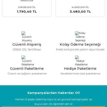
Rdx303a
2.808,00 TL
4.260,00 TL
1.790,40 TL
3.480,00 TL
Güvenli Alışveriş
Kolay Ödeme Seçeneği
256bit SSL Sertifikası
Kredi kartıyla tek çekim veya havale
Güvenli Paketleme
Hediye Paketleme
Özenli ve sağlam paketleme
Sevdiklerinize özel paketleme
Kampanyalardan Haberdar Ol!
Hemen E-posta listemize kayıt ol, en güncel kampanyalar ve
duyuruları ilk öğrenen sen ol.