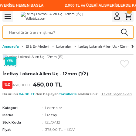
VERİŞE HEMEN BAŞLA
2.000 TL ve ÜZERİ ALIŞVERİŞLERDE KARG
Geri Dön
Geri Dön
Geri Dön
Geri Dön
Geri Dön
Geri Dön
Geri Dön
i
rünler
emanları
leri
avalı Aletler
aşıma
ırıcı
Vidalar
Elektrikli el aletleri
Kaynak malzemeleri
Zımpara ve Kesici Diskler
me
leri
eleri
ım
Akıllı Vidalar
Akülü Vidalamalar
Gaz Armatürleri
Cırt Zımparalar
Anasayfa
El & Ev Aletleri
Lokmalar
İzeltaş Lokmalı Allen Uç - 12mm (1/2
ox
Sunta Vidası
Elektrikli Matkaplar
Mıknatıslar
YENİ
İzeltaş
egman
eleri
ci Diskler
Somun Sıkma Makineleri
İzeltaş Lokmalı Allen Uç - 12mm (1/2)
nlar
450,00 TL
Taşlamalar
%0
450,00 TL
Taksit Seçenekleri
Bu ürünü
84,00 TL
’den başlayan
taksitlerle
alabilirsiniz.
üler
arı
Lokmalar
Kategori
ler
 makinaları
İzeltaş
Marka
IZLOA12
Stok Kodu
cılar
n
375,00 TL + KDV
Fiyat