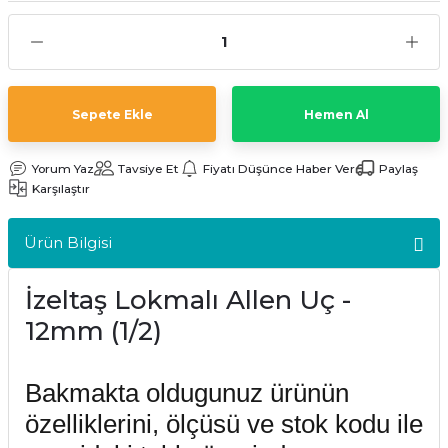
kler
meleri
Sepete Ekle
Hemen Al
Yorum Yaz
Tavsiye Et
Fiyatı Düşünce Haber Ver
Paylaş
ri
Karşılaştır
Ürün Bilgisi
İzeltaş Lokmalı Allen Uç -
12mm (1/2)
Bakmakta oldugunuz ürünün
özelliklerini, ölçüsü ve stok kodu ile