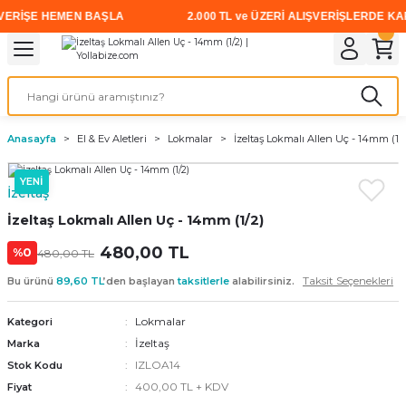
ERİŞE HEMEN BAŞLA
2.000 TL ve ÜZERİ ALIŞVERİŞLERDE KARGO
Geri Dön
Geri Dön
Geri Dön
Geri Dön
Geri Dön
Geri Dön
Geri Dön
i
rünler
emanları
leri
avalı Aletler
aşıma
ırıcı
Vidalar
Elektrikli el aletleri
Kaynak malzemeleri
Zımpara ve Kesici Diskler
me
leri
eleri
ım
Akıllı Vidalar
Akülü Vidalamalar
Gaz Armatürleri
Cırt Zımparalar
Anasayfa
El & Ev Aletleri
Lokmalar
İzeltaş Lokmalı Allen Uç - 14mm (1/
ox
Sunta Vidası
Elektrikli Matkaplar
Mıknatıslar
YENİ
İzeltaş
egman
eleri
ci Diskler
Somun Sıkma Makineleri
İzeltaş Lokmalı Allen Uç - 14mm (1/2)
nlar
480,00 TL
Taşlamalar
%0
480,00 TL
Taksit Seçenekleri
Bu ürünü
89,60 TL
’den başlayan
taksitlerle
alabilirsiniz.
üler
arı
Lokmalar
Kategori
ler
 makinaları
İzeltaş
Marka
IZLOA14
Stok Kodu
cılar
n
400,00 TL + KDV
Fiyat