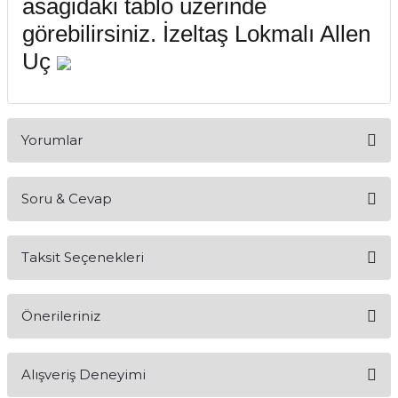
asagidaki tablo üzerinde
görebilirsiniz. İzeltaş Lokmalı Allen
Uç
Yorumlar
Soru & Cevap
Bu ürüne ilk yorumu siz yapın!
Taksit Seçenekleri
Yorum Yaz
Ürün hakkında henüz soru sorulmamış.
Önerileriniz
Soru Sor
Bu ürünün fiyat bilgisi, resim, ürün açıklamalarında ve diğer
Alışveriş Deneyimi
konularda yetersiz gördüğünüz noktaları öneri formunu
kullanarak tarafımıza iletebilirsiniz.