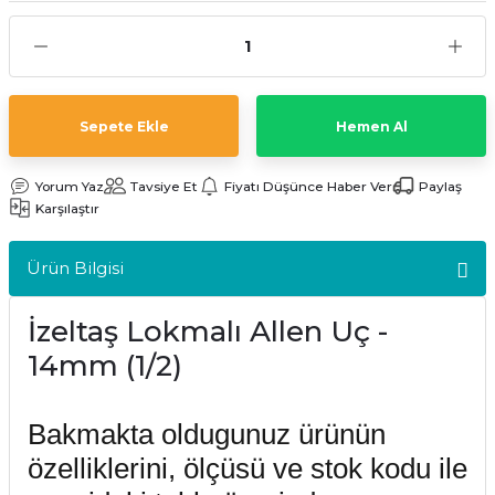
kler
meleri
Sepete Ekle
Hemen Al
Yorum Yaz
Tavsiye Et
Fiyatı Düşünce Haber Ver
Paylaş
ri
Karşılaştır
Ürün Bilgisi
İzeltaş Lokmalı Allen Uç -
14mm (1/2)
Bakmakta oldugunuz ürünün
özelliklerini, ölçüsü ve stok kodu ile