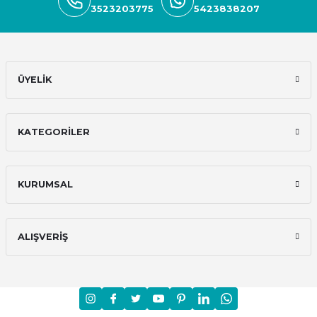
3523203775
5423838207
%0
Karbosan
Karbosan Metal Kesici Taş 125*1*22
ÜYELİK
36,00 TL
36,00 TL
KATEGORİLER
%0
Karbosan
Karbosan Inox Kesici Taş 180*3*22
KURUMSAL
72,00 TL
72,00 TL
ALIŞVERİŞ
%0
Karbosan
Karbosan Metal Kesici Taş 230*3*22
108,00 TL