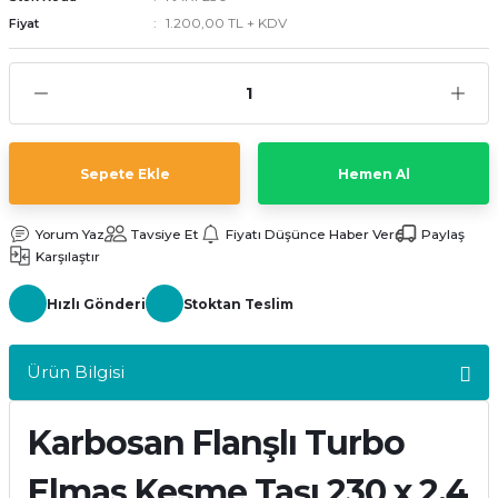
1.200,00 TL + KDV
Fiyat
kler
meleri
Sepete Ekle
Hemen Al
ri
Yorum Yaz
Tavsiye Et
Fiyatı Düşünce Haber Ver
Paylaş
Karşılaştır
Hızlı Gönderi
Stoktan Teslim
Ürün Bilgisi
Karbosan Flanşlı Turbo
Elmas Kesme Taşı 230 x 2.4