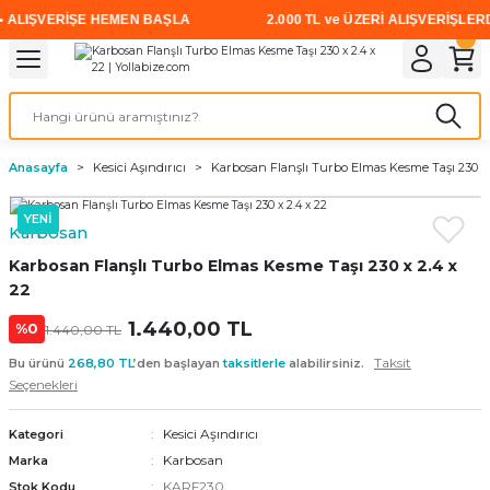
ALIŞVERİŞE HEMEN BAŞLA
2.000 TL ve ÜZERİ ALIŞVERİŞLERDE 
Geri Dön
Geri Dön
Geri Dön
Geri Dön
Geri Dön
Geri Dön
Geri Dön
i
rünler
emanları
leri
avalı Aletler
aşıma
ırıcı
Vidalar
Elektrikli el aletleri
Kaynak malzemeleri
Zımpara ve Kesici Diskler
me
leri
eleri
ım
Akıllı Vidalar
Akülü Vidalamalar
Gaz Armatürleri
Cırt Zımparalar
Anasayfa
Kesici Aşındırıcı
Karbosan Flanşlı Turbo Elmas Kesme Taşı 230 x 
ox
Sunta Vidası
Elektrikli Matkaplar
Mıknatıslar
YENİ
Karbosan
egman
eleri
ci Diskler
Somun Sıkma Makineleri
Karbosan Flanşlı Turbo Elmas Kesme Taşı 230 x 2.4 x
22
nlar
Taşlamalar
1.440,00 TL
%0
1.440,00 TL
üler
arı
Taksit
Bu ürünü
268,80 TL
’den başlayan
taksitlerle
alabilirsiniz.
Seçenekleri
ler
 makinaları
Kesici Aşındırıcı
Kategori
Karbosan
Marka
cılar
n
KARF230
Stok Kodu