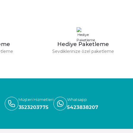
leme
Hediye Paketleme
etleme
Sevdiklerinize özel paketleme
Müşteri Hizmetleri
Whatsapp
3523203775
5423838207