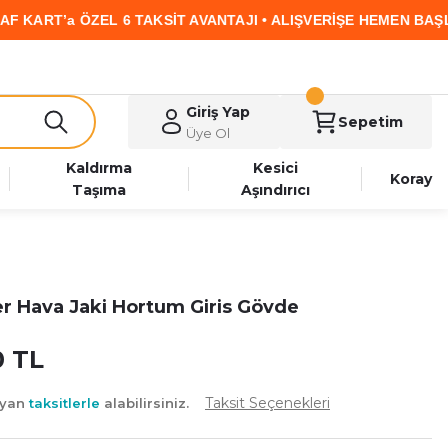
’a ÖZEL 6 TAKSİT AVANTAJI • ALIŞVERİŞE HEMEN BAŞLA
Giriş Yap
Sepetim
Üye Ol
Kaldırma
Kesici
Koray
Taşıma
Aşındırıcı
r Hava Jaki Hortum Giris Gövde
0 TL
Taksit Seçenekleri
ayan
taksitlerle
alabilirsiniz.