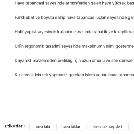
Hava tabancasi sayesinde atmosferden gelen hava yüksek basinç
Farkli ebat ve boyuta sahip hava tabancasi uçlari sayesinde gen
Hafif yapisi sayesinde kullanim esnasinda rahatlik ve kolaylik s
Ürün ergonomik tasarimi sayesinde maksimum verim göstermek
Dayanikli malzemeden üretildigi için uzun ömürlü ve son derece k
Kullanmak için tek yapmaniz gereken islem ucunu hava tabancas
Bu ürünün fiyat bilgisi, resim, ürün açıklamalarında ve diğer ko
Sıkıntı yok
Görüş ve önerileriniz için teşekkür ederiz.
N... Ç... | 22/09/2025
Etiketler :
hava jakı
hava jakları
hava jakı çeşitleri
Ürün resmi kalitesiz, bozuk veya görüntülenemiyor.