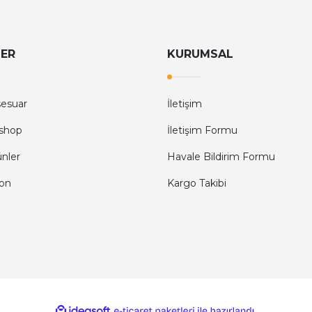
LER
KURUMSAL
sesuar
İletişim
shop
İletişim Formu
ünler
Havale Bildirim Formu
fon
Kargo Takibi
ile
ideasoft
e-