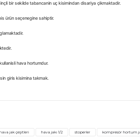
li bir sekilde tabancanin uç kisimindan disariya çikmaktadir.
is ürün seçenegine sahiptir.
aglamaktadir.
tedir.
ullanisli hava hortumdur.
in giris kisimina takmak.
nularda yetersiz gördüğünüz noktaları öneri formunu kullanarak tarafımız
Ürün hakkında henüz soru sorulmamış.
Bu ürüne ilk yorumu siz yapın!
hava jak çeşitleri
hava jakı 1/2
stoperler
kompresör hortum j