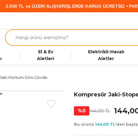
 TL ve ÜZERİ ALIŞVERİŞLERDE KARGO ÜCRETSİZ • PARAF KART
El & Ev
Elektrikli-Havalı
ı
Aletleri
Aletler
Jaki Hortum Giris Gövde
Kompresör Jaki-Stope
144,0
%0
144,00 TL
Bu ürünü
144,00 TL
’den başl