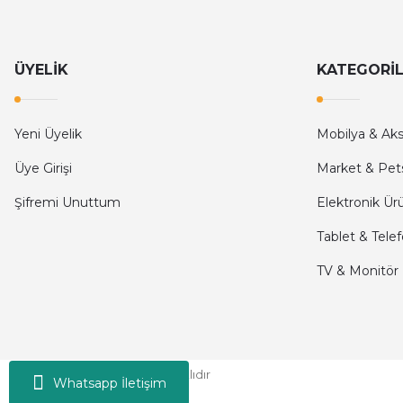
ÜYELİK
KATEGORİ
Yeni Üyelik
Mobilya & Ak
Üye Girişi
Market & Pet
Şifremi Unuttum
Elektronik Ür
Tablet & Tele
TV & Monitör
Moni © 2024 - Tüm Hakları Saklıdır
Whatsapp İletişim