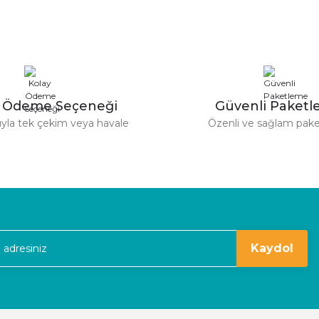
Yorum Yaz
Soru Sor
derim.
y Ödeme Seçeneği
Güvenli Paket
tıyla tek çekim veya havale
Özenli ve sağlam pak
Gönder
kaldım
Kaydol