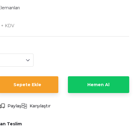
Elemanları
L + KDV
Sepete Ekle
Hemen Al
Paylaş
Karşılaştır
an Teslim