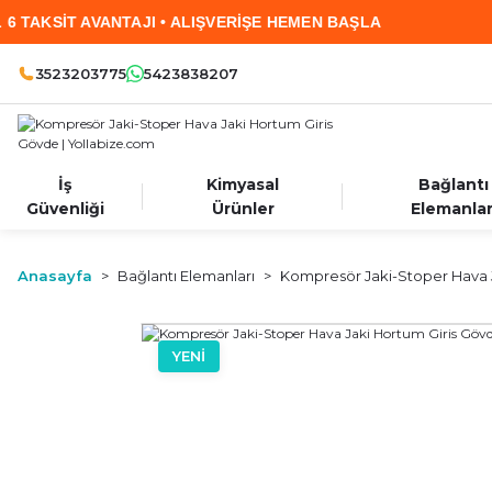
T AVANTAJI • ALIŞVERİŞE HEMEN BAŞLA
2.000
3523203775
5423838207
İş
Kimyasal
Bağlantı
Güvenliği
Ürünler
Elemanlar
Anasayfa
Bağlantı Elemanları
Kompresör Jaki-Stoper Hava 
YENİ