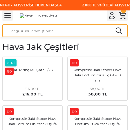
AJI • ALIŞVERİŞE HEMEN BAŞLA
2.000 TL ve ÜZERİ ALIŞVERİ
Geri Dön
Geri Dön
Geri Dön
Geri Dön
Geri Dön
Geri Dön
Geri Dön
i
rünler
emanları
leri
avalı Aletler
aşıma
ırıcı
Vidalar
Elektrikli el aletleri
Kaynak malzemeleri
Zımpara ve Kesici Diskler
me
leri
eleri
ım
Akıllı Vidalar
Akülü Vidalamalar
Gaz Armatürleri
Cırt Zımparalar
Hava Jak Çeşitleri
ox
Sunta Vidası
Elektrikli Matkaplar
Mıknatıslar
YENİ
%0
egman
eleri
ci Diskler
Somun Sıkma Makineleri
Sari Pirinç ikili Çatal 1/2 Y
Kompresör Jaki-Stoper Hava
%0
Jaki Hortum Giris Uç 6-8-10
nlar
Taşlamalar
mm
216,00 TL
38,00 TL
216,00 TL
38,00 TL
üler
arı
ler
 makinaları
%0
%0
Kompresör Jaki-Stoper Hava
Kompresör Jaki-Stoper Hava
cılar
n
Jaki Hortum Disi Yedek Uç 1/4
Hortum Erkek Yedek Uç 1/4