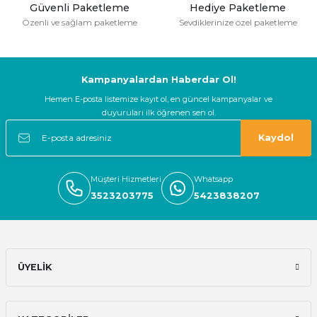
Güvenli Paketleme
Hediye Paketleme
Özenli ve sağlam paketleme
Sevdiklerinize özel paketleme
Kampanyalardan Haberdar Ol!
Hemen E-posta listemize kayıt ol, en güncel kampanyalar ve
duyuruları ilk öğrenen sen ol.
Kaydol
Müşteri Hizmetleri
Whatsapp
3523203775
5423838207
ÜYELİK