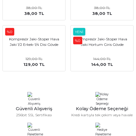
kler
meleri
38,00 TL
38,00 TL
38,00 TL
38,00 TL
%0
YENİ
Kompresör Jaki-Stoper Hava
Kompresör Jaki-Stoper Hava
%0
Jaki 1/2 Erkek-1/4 Disi Gövde
Jaki Hortum Giris Gövde
ri
129,00 TL
144,00 TL
129,00 TL
144,00 TL
Güvenli Alışveriş
Kolay Ödeme Seçeneği
256bit SSL Sertifikası
Kredi kartıyla tek çekim veya havale