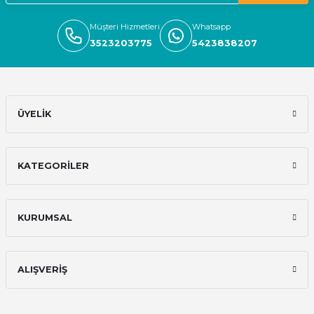
Müşteri Hizmetleri
Whatsapp
3523203775
5423838207
ÜYELİK
KATEGORİLER
KURUMSAL
ALIŞVERİŞ