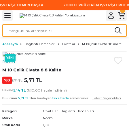
ŞVERİŞE HEMEN BAŞLA
2.000 TL ve ÜZERİ ALIŞVERİŞLERDE KA
Geri Dön
Geri Dön
Geri Dön
Geri Dön
Geri Dön
Geri Dön
Geri Dön
i
rünler
emanları
leri
avalı Aletler
aşıma
ırıcı
Vidalar
Elektrikli el aletleri
Kaynak malzemeleri
Zımpara ve Kesici Diskler
me
leri
eleri
ım
Akıllı Vidalar
Akülü Vidalamalar
Gaz Armatürleri
Cırt Zımparalar
Anasayfa
Bağlantı Elemanları
Civatalar
M 10 Çelik Civata 8.8 Kalite
ox
Sunta Vidası
Elektrikli Matkaplar
Mıknatıslar
YENİ
Norm
egman
eleri
ci Diskler
Somun Sıkma Makineleri
M 10 Çelik Civata 8.8 Kalite
nlar
5,71 TL
Taşlamalar
%0
5,71 TL
Havale
5,14 TL
(%10,00 havale indirimi)
üler
arı
Taksit Seçenekleri
Bu ürünü
5,71 TL
’den başlayan
taksitlerle
alabilirsiniz.
ler
 makinaları
Civatalar
,
Bağlantı Elemanları
Kategori
Norm
Marka
cılar
n
Ç10
Stok Kodu