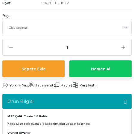
4,76 TL + KDV
Fiyat
kler
meleri
Ölçü
ri
Sepete Ekle
Hemen Al
Yorum Yaz
Tavsiye Et
Paylaş
Karşılaştır
Ürün Bilgisi
M 10 Çelik Civata 8.8 Kalite
Kalite M 10 çelik civata 8,8 kalite tüm ölçü ve adet seçenekli
Ürünler Siyahtır