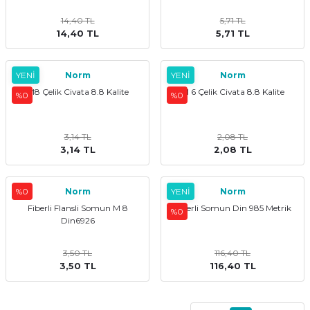
14,40 TL
5,71 TL
14,40 TL
5,71 TL
YENİ
Norm
YENİ
Norm
M8 Çelik Civata 8.8 Kalite
M 6 Çelik Civata 8.8 Kalite
%0
%0
3,14 TL
2,08 TL
3,14 TL
2,08 TL
%0
Norm
YENİ
Norm
Fiberli Flansli Somun M 8
Fiberli Somun Din 985 Metrik
%0
Din6926
3,50 TL
116,40 TL
3,50 TL
116,40 TL