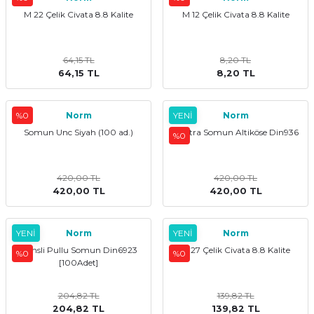
M 22 Çelik Civata 8.8 Kalite
M 12 Çelik Civata 8.8 Kalite
kler
meleri
64,15 TL
8,20 TL
64,15 TL
8,20 TL
%0
Norm
YENİ
Norm
ri
Somun Unc Siyah (100 ad.)
Kontra Somun Altiköse Din936
%0
420,00 TL
420,00 TL
420,00 TL
420,00 TL
YENİ
Norm
YENİ
Norm
Flansli Pullu Somun Din6923
M 27 Çelik Civata 8.8 Kalite
%0
%0
[100Adet]
204,82 TL
139,82 TL
204,82 TL
139,82 TL