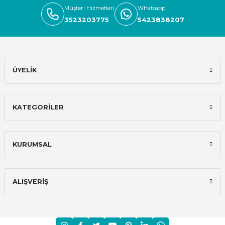
Müşteri Hizmetleri
Whatsapp
3523203775
5423838207
ÜYELİK
KATEGORİLER
KURUMSAL
ALIŞVERİŞ