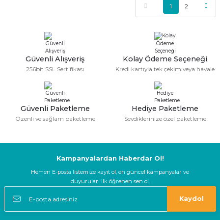
1
2
Güvenli Alışveriş
Kolay Ödeme Seçeneği
256bit SSL Sertifikası
Kredi kartıyla tek çekim veya havale
Güvenli Paketleme
Hediye Paketleme
Özenli ve sağlam paketleme
Sevdiklerinize özel paketleme
Kampanyalardan Haberdar Ol!
Hemen E-posta listemize kayıt ol, en güncel kampanyalar ve
duyuruları ilk öğrenen sen ol.
Kaydol