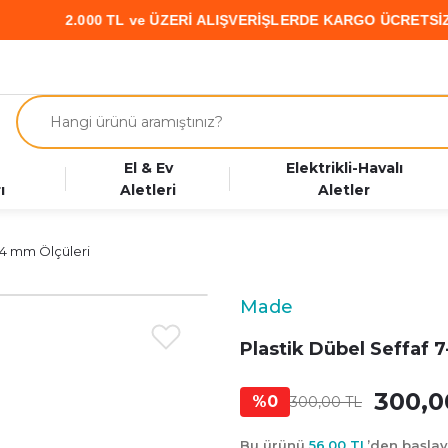
2.000 TL ve ÜZERİ ALIŞVERİŞLERDE KARGO ÜCRETSİZ • PAR
El & Ev
Elektrikli-Havalı
ı
Aletleri
Aletler
-14 mm Ölçüleri
Made
Plastik Dübel Seffaf 
300,0
%0
300,00 TL
Bu ürünü
56,00 TL
’den başla