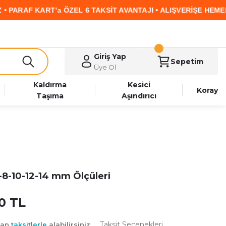
AF KART’a ÖZEL 6 TAKSİT AVANTAJI • ALIŞVERİŞE HEMEN BAŞL
Giriş Yap
Sepetim
Üye Ol
Kaldırma
Kesici
Koray
Taşıma
Aşındırıcı
7-8-10-12-14 mm Ölçüleri
0 TL
Taksit Seçenekleri
yan
taksitlerle
alabilirsiniz.