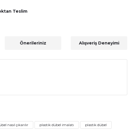
oktan Teslim
Önerileriniz
Alışveriş Deneyimi
a iletebilirsiniz.
bel nasıl çıkarılır
plastik dübel imalatı
plastik dübel