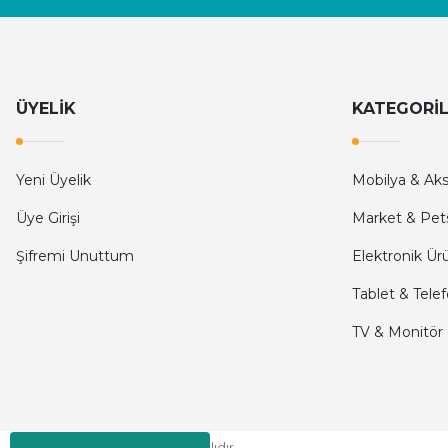
ÜYELİK
KATEGORİ
Yeni Üyelik
Mobilya & Ak
Üye Girişi
Market & Pet
Şifremi Unuttum
Elektronik Ür
Tablet & Tele
TV & Monitör
Moni © 2024 - Tüm Hakları Saklıdır