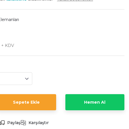
Elemanları
L + KDV
Sepete Ekle
Hemen Al
Paylaş
Karşılaştır