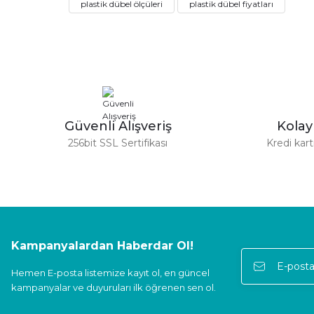
Sorunsuz
plastik dübel ölçüleri
plastik dübel fiyatları
Ürün açıklamasında eksik bilgiler bulunuyor.
Latif Öztürk | 12/09/2025
Ürün bilgilerinde hatalar bulunuyor.
Ürün fiyatı diğer sitelerden daha pahalı.
Gerçekten harika bir kuruluş ve hızlı, güvenli bir teslimat. Teşekkür e
Bu ürüne benzer farklı alternatifler olmalı.
Abdulkerim Değirmenci | 08/04/2025
yeterince açıklayıcı bilgi içeren işlevsel bir site
Güvenli Alışveriş
Kola
256bit SSL Sertifikası
Kredi kar
O... A... | 12/12/2024
Güvenilir firma hızlı bir şekilde kargolama alışverişimden memnun 
E... S... | 05/11/2024
Kampanyalardan Haberdar Ol!
Deneyimini Paylaş
Hemen E-posta listemize kayıt ol, en güncel
kampanyalar ve duyuruları ilk öğrenen sen ol.