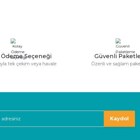
Yorum Yaz
Soru Sor
derim.
y Ödeme Seçeneği
Güvenli Paket
tıyla tek çekim veya havale
Özenli ve sağlam pak
Gönder
kaldım
Kaydol