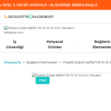
6 TAKSİT AVANTAJI • ALIŞVERİŞE HEMEN BAŞLA
3523203775
5423838207
İş
Kimyasal
Bağlantı
Güvenliği
Ürünler
Elemanlar
Anasayfa
Bağlantı Elemanları
Plastik Dübel Seffaf 7-8-10-12
YENİ