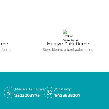
leme
Hediye Paketleme
etleme
Sevdiklerinize özel paketleme
Müşteri Hizmetleri
Whatsapp
3523203775
5423838207