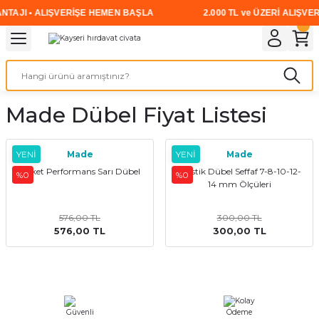
NTAJI • ALIŞVERİŞE HEMEN BAŞLA
2.000 TL ve ÜZERİ ALIŞVER
Geri Dön
Geri Dön
Geri Dön
Geri Dön
Geri Dön
Geri Dön
Geri Dön
i
rünler
emanları
leri
avalı Aletler
aşıma
ırıcı
Vidalar
Elektrikli el aletleri
Kaynak malzemeleri
Zımpara ve Kesici Diskler
me
leri
eleri
ım
Akıllı Vidalar
Akülü Vidalamalar
Gaz Armatürleri
Cırt Zımparalar
Made Dübel Fiyat Listesi
ox
Sunta Vidası
Elektrikli Matkaplar
Mıknatıslar
YENİ
Made
YENİ
Made
egman
eleri
ci Diskler
Somun Sıkma Makineleri
Roket Performans Sarı Dübel
Plastik Dübel Seffaf 7-8-10-12-
%0
%0
14 mm Ölçüleri
nlar
Taşlamalar
576,00 TL
300,00 TL
576,00 TL
300,00 TL
üler
arı
ler
 makinaları
cılar
n