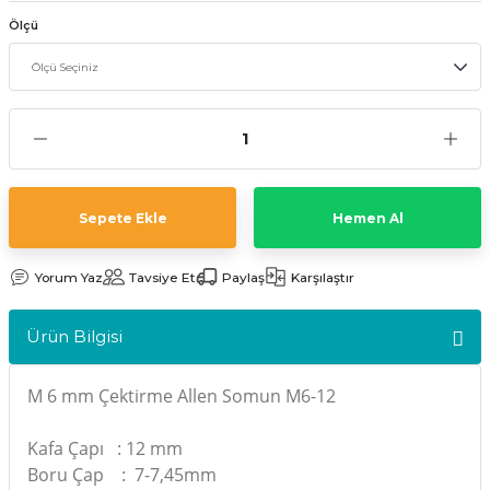
kler
meleri
Ölçü
ri
Sepete Ekle
Hemen Al
Yorum Yaz
Tavsiye Et
Paylaş
Karşılaştır
Ürün Bilgisi
M 6 mm Çektirme Allen Somun M6-12
Kafa Çapı : 12 mm
Boru Çap : 7-7,45mm