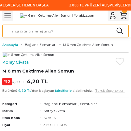
LIŞVERİŞE HEMEN BAŞLA
2.000 TL ve ÜZERİ ALIŞVERİŞLERDE K
Geri Dön
Geri Dön
Geri Dön
Geri Dön
Geri Dön
Geri Dön
Geri Dön
i
rünler
emanları
leri
avalı Aletler
aşıma
ırıcı
Vidalar
Elektrikli el aletleri
Kaynak malzemeleri
Zımpara ve Kesici Diskler
me
leri
eleri
ım
Akıllı Vidalar
Akülü Vidalamalar
Gaz Armatürleri
Cırt Zımparalar
Anasayfa
Bağlantı Elemanları
M 6 mm Çektirme Allen Somun
ox
Sunta Vidası
Elektrikli Matkaplar
Mıknatıslar
Koray Civata
egman
eleri
ci Diskler
Somun Sıkma Makineleri
M 6 mm Çektirme Allen Somun
nlar
4,20 TL
Taşlamalar
%0
4,20 TL
Taksit Seçenekleri
Bu ürünü
4,20 TL
’den başlayan
taksitlerle
alabilirsiniz.
üler
arı
Bağlantı Elemanları
,
Somunlar
Kategori
ler
 makinaları
Koray Civata
Marka
SOAL6
Stok Kodu
cılar
n
3,50 TL + KDV
Fiyat