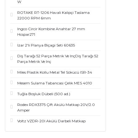
W
ROTAKE RT-1206 Havali Kalipçi Taslama
22000 RPM 6mm
Ingco Circir Kombine Anahtar 27 mm
Hcspar271
Izar 2'li Planya Biçagi Seti 60635
Diş Tarağı 52 Parça Metrik Ve InçDiş Tarağı 52
Parça Metrik Ve Inç
Miles Plastik Kollu Metal Tel Sökücü ISR-34
Mesem Sulama Tabancasi Çelik MES 4010
Tuğla Boşluk Dübeli (500 ad.)
Rodex RDX3375 Çift Akülü Matkap 20V/2.0
Amper
Voltz VZDR-20I Akülü Darbeli Matkap