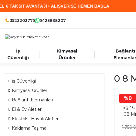
VANTAJI • ALIŞVERİŞE HEMEN BAŞLA
2.000 TL
3523203775
5423838207
İş
Kimyasal
Bağlantı
Güvenliği
Ürünler
Elemanlar
0 8 
İş Güvenliği
Kimyasal Ürünler
%0
Bağlantı Elemanları
Sg2 Ga
El & Ev Aletleri
08 Mm
Elektrikli-Havalı Aletler
1.750,
Kaldırma Taşıma
TL