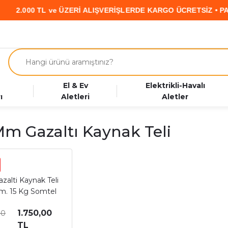
 ve ÜZERİ ALIŞVERİŞLERDE KARGO ÜCRETSİZ • PARAF KART’a Ö
El & Ev
Elektrikli-Havalı
ı
Aletleri
Aletler
Mm Gazaltı Kaynak Teli
zalti Kaynak Teli
. 15 Kg Somtel
1.750,00
00
TL