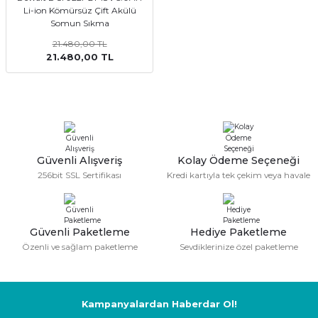
Li-ion Kömürsüz Çift Akülü
kler
meleri
Somun Sıkma
21.480,00 TL
21.480,00 TL
ri
Güvenli Alışveriş
Kolay Ödeme Seçeneği
256bit SSL Sertifikası
Kredi kartıyla tek çekim veya havale
Güvenli Paketleme
Hediye Paketleme
Özenli ve sağlam paketleme
Sevdiklerinize özel paketleme
Kampanyalardan Haberdar Ol!