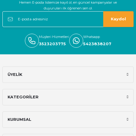
Hemen E-posta listemize kayıt ol, en güncel kampanyalar ve
duyuruları ilk öğrenen sen ol.
Kaydol
Müşteri Hizmetleri
Whatsapp
3523203775
5423838207
ÜYELİK
KATEGORİLER
KURUMSAL