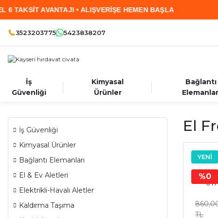
VANTAJI • ALIŞVERİŞE HEMEN BAŞLA
2.000 TL
3523203775
5423838207
İş
Kimyasal
Bağlantı
Güvenliği
Ürünler
Elemanlar
El Fr
İş Güvenliği
Kimyasal Ürünler
YENİ
Bağlantı Elemanları
Freze 
El & Ev Aletleri
%0
6 
Elektrikli-Havalı Aletler
860,0
Kaldırma Taşıma
TL