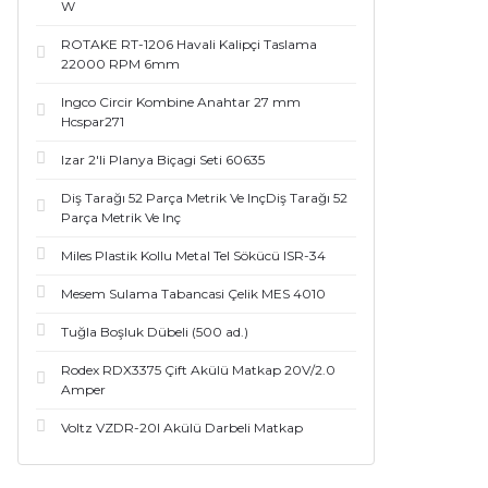
W
ROTAKE RT-1206 Havali Kalipçi Taslama
22000 RPM 6mm
Ingco Circir Kombine Anahtar 27 mm
Hcspar271
Izar 2'li Planya Biçagi Seti 60635
Diş Tarağı 52 Parça Metrik Ve InçDiş Tarağı 52
Parça Metrik Ve Inç
Miles Plastik Kollu Metal Tel Sökücü ISR-34
Mesem Sulama Tabancasi Çelik MES 4010
Tuğla Boşluk Dübeli (500 ad.)
Rodex RDX3375 Çift Akülü Matkap 20V/2.0
Amper
Voltz VZDR-20I Akülü Darbeli Matkap