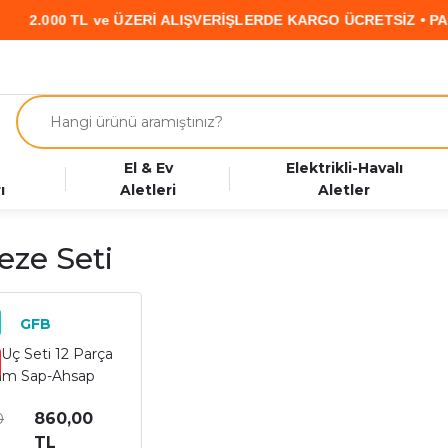
 ve ÜZERİ ALIŞVERİŞLERDE KARGO ÜCRETSİZ • PARAF KART’a Ö
El & Ev
Elektrikli-Havalı
ı
Aletleri
Aletler
eze Seti
GFB
Uç Seti 12 Parça
mm Sap-Ahsap
Kutulu
860,00
0
TL