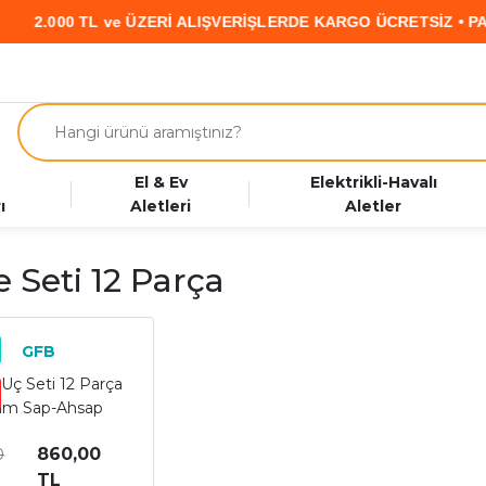
 ve ÜZERİ ALIŞVERİŞLERDE KARGO ÜCRETSİZ • PARAF KART’a Ö
El & Ev
Elektrikli-Havalı
ı
Aletleri
Aletler
e Seti 12 Parça
GFB
Uç Seti 12 Parça
mm Sap-Ahsap
Kutulu
860,00
0
TL