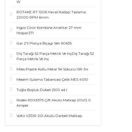
W
ROTAKE RT-1206 Havali Kalipçi Taslama
22000 RPM 6mm
Ingco Circir Kombine Anahtar 27 mm
Hcspar271
Izar 2'li Planya Biçagi Seti 60635
Diş Tarağı 52 Parça Metrik Ve InçDiş Tarağı 52
Parça Metrik Ve Inç
Miles Plastik Kollu Metal Tel Sökücü ISR-34
Mesem Sulama Tabancasi Çelik MES 4010
Tuğla Boşluk Dübeli (500 ad.)
Rodex RDX3375 Çift Akülü Matkap 20V/2.0
Amper
Voltz VZDR-20I Akülü Darbeli Matkap