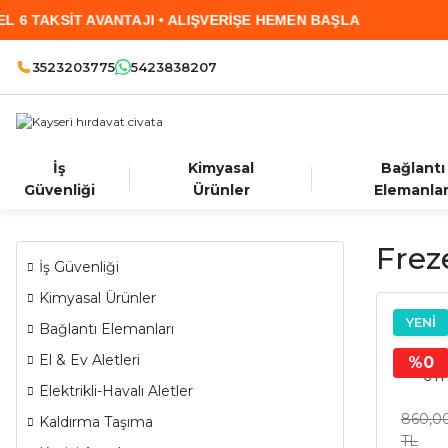
VANTAJI • ALIŞVERİŞE HEMEN BAŞLA
2.000 TL
3523203775
5423838207
İş
Kimyasal
Bağlantı
Güvenliği
Ürünler
Elemanlar
Frez
İş Güvenliği
Kimyasal Ürünler
YENİ
Bağlantı Elemanları
Freze 
El & Ev Aletleri
%0
6 
Elektrikli-Havalı Aletler
860,0
Kaldırma Taşıma
TL